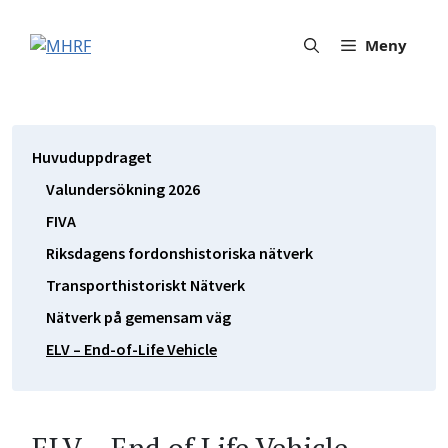
Hoppa
till
Meny
innehåll
Huvuduppdraget
Valundersökning 2026
FIVA
Riksdagens fordonshistoriska nätverk
Transporthistoriskt Nätverk
Nätverk på gemensam väg
ELV – End-of-Life Vehicle