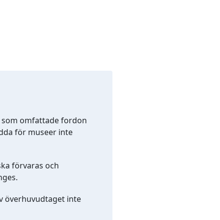
et som omfattade fordon
dda för museer inte
ska förvaras och
nges.
v överhuvudtaget inte