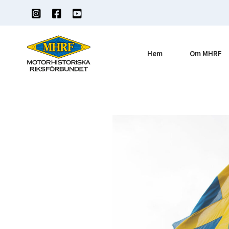
Hoppa
till
innehåll
Hem
Om MHRF