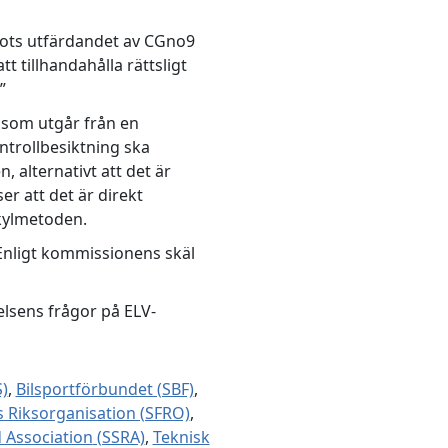
Trots utfärdandet av CGno9
 tillhandahålla rättsligt
”
t som utgår från en
ntrollbesiktning ska
 alternativt att det är
r att det är direkt
lkylmetoden.
Enligt kommissionens skäl
elsens frågor på ELV-
)
,
Bilsportförbundet (SBF)
,
 Riksorganisation (SFRO)
,
 Association
(SSRA)
,
Teknisk