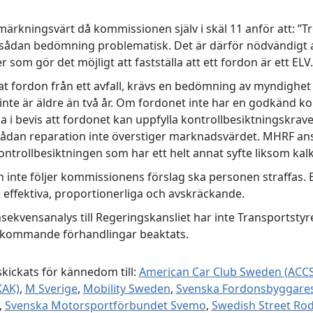
anmärkningsvärt då kommissionen själv i skäl 11 anför att: ”
 sådan bedömning problematisk. Det är därför nödvändigt att
 som gör det möjligt att fastställa att ett fordon är ett ELV.
gnat fordon från ett avfall, krävs en bedömning av myndighe
inte är äldre än två år. Om fordonet inte har en godkänd ko
i bevis att fordonet kan uppfylla kontrollbesiktningskraven,
sådan reparation inte överstiger marknadsvärdet. MHRF anse
ontrollbesiktningen som har ett helt annat syfte liksom ka
nte följer kommissionens förslag ska personen straffas. 
 effektiva, proportionerliga och avskräckande.
sekvensanalys till Regeringskansliet har inte Transportstyr
ör kommande förhandlingar beaktats.
skickats för kännedom till:
American Car Club Sweden (ACCS
KAK)
,
M Sverige
,
Mobility Sweden
,
Svenska Fordonsbyggares
,
Svenska Motorsportförbundet Svemo
,
Swedish Street Rod