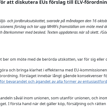
ör att diskutera EUs förslag till ELV-förordnin
ljö- och jordbruksutskottet, svarade på måndagen den 16 oktober
sionens förslag och tar upp MHRFs framställan om möte med d
och återkommer med besked. Texten uppdateras när så skett. /G
 ber om möte med de berörda utskotten, var för sig eller 
ggöra och bringa klarhet i effekterna med EU-kommissionen
förordning. Förslaget innebär långt gående konsekvenser f
för bevarandet och ägandet av alla former av entusiastford
handeln såväl inom unionen, som utanför unionen, och in
get. I första hand när det gäller köp, försäljning och rätten