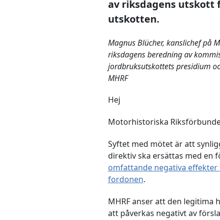
av riksdagens utskott f
utskotten.
Magnus Blücher, kanslichef på Mi
riksdagens beredning av kommis
jordbruksutskottets presidium 
MHRF
Hej
Motorhistoriska Riksförbundet
Syftet med mötet är att synli
direktiv ska ersättas med en 
omfattande negativa effekter 
fordonen
.
MHRF anser att den legitima 
att påverkas negativt av försla