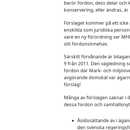
berör fordon, dess delar och
konservering, eller ändras, ä
Förslaget kommer på ett icke
enskilda som juridiska person
vare en ny förordning ser MHR
sitt fordonsinnehav.
Särskilt förvånande är bilaga
9 från 2011. Den vägledning s
fordon där Mark- och miljööver
avgörande domskäl var ägarna
förslag!
Många av förslagen saknar i 
dessa fordon och samhällsny
Åsidosättande av i ägan
den svenska regerings