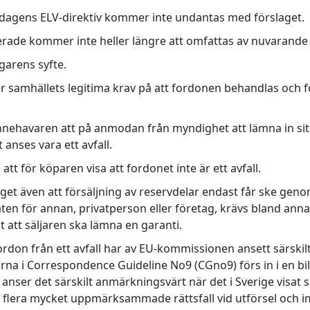
dagens ELV-direktiv kommer inte undantas med förslaget.
ade kommer inte heller längre att omfattas av nuvarande
garens syfte.
r samhällets legitima krav på att fordonen behandlas och f
nnehavaren att på anmodan från myndighet att lämna in sit
anses vara ett avfall.
 att för köparen visa att fordonet inte är ett avfall.
get även att försäljning av reservdelar endast får ske geno
ten för annan, privatperson eller företag, krävs bland anna
 att säljaren ska lämna en garanti.
fordon från ett avfall har av EU-kommissionen ansett särskilt
rna i Correspondence Guideline No9 (CGno9) förs in i en bila
ser det särskilt anmärkningsvärt när det i Sverige visat si
flera mycket uppmärksammade rättsfall vid utförsel och imp