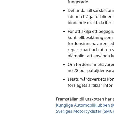
fungerade.
Det är därtill särskilt 
i denna fråga förblir en
bindande exakta kriterier
För att skilja ett bega
kontrollbesiktning som 
fordonsinnehavaren leda 
reparerbart och att en 
olämpligt att använda k
Om fordonsinnehavaren i
no 78 bör påföljder vara
I Naturvårdsverkets kon
förslagets artiklar inf
Framställan till utskotten har 
Kungliga Automobilklubben (
Sveriges Motorcyklister (SMC)