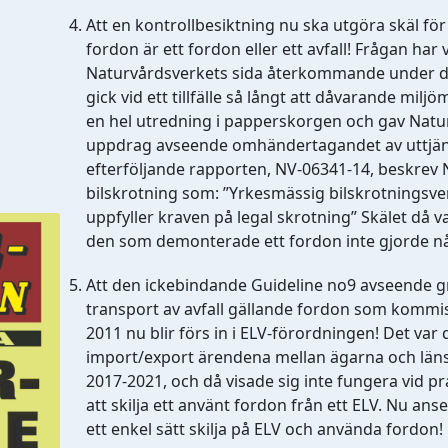
Att en kontrollbesiktning nu ska utgöra skäl fö
fordon är ett fordon eller ett avfall! Frågan har 
Naturvårdsverkets sida återkommande under de
gick vid ett tillfälle så långt att dåvarande milj
en hel utredning i papperskorgen och gav Natur
uppdrag avseende omhändertagandet av uttjänta
efterföljande rapporten, NV-06341-14, beskrev N
bilskrotning som: ”Yrkesmässig bilskrotningsv
uppfyller kraven på legal skrotning” Skälet då v
den som demonterade ett fordon inte gjorde nå
Att den ickebindande Guideline no9 avseende 
transport av avfall gällande fordon som kommi
2011 nu blir förs in i ELV-förordningen! Det var
import/export ärendena mellan ägarna och länss
2017-2021, och då visade sig inte fungera vid pr
att skilja ett använt fordon från ett ELV. Nu anse
ett enkel sätt skilja på ELV och använda fordon!