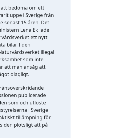
r att bedöma om ett
varit uppe i Sverige från
 senast 15 åren. Det
öministern Lena Ek lade
vårdsverket ett nytt
 bilar. I den
aturvårdsverket illegal
erksamhet som inte
ar att man ansåg att
got olagligt.
gränsöverskridande
ssionen publicerade
 den som och utlöste
tyrelserna i Sverige
aktiskt tillämpning för
s den plötsligt att på