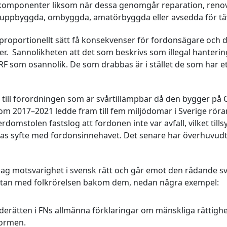
 komponenter liksom när dessa genomgår reparation, renov
r uppbyggda, ombyggda, amatörbyggda eller avsedda för täv
 proportionellt sätt få konsekvenser för fordonsägare och
er. Sannolikheten att det som beskrivs som illegal hanterin
F som osannolik. De som drabbas är i stället de som har ett
n till förordningen som är svårtillämpbar då den bygger p
om 2017–2021 ledde fram till fem miljödomar i Sverige röra
domstolen fastslog att fordonen inte var avfall, vilket till
s syfte med fordonsinnehavet. Det senare har överhuvudta
dag motsvarighet i svensk rätt och går emot den rådande s
ttan med folkrörelsen bakom dem, nedan några exempel:
derätten i FNs allmänna förklaringar om mänskliga rättighe
formen.