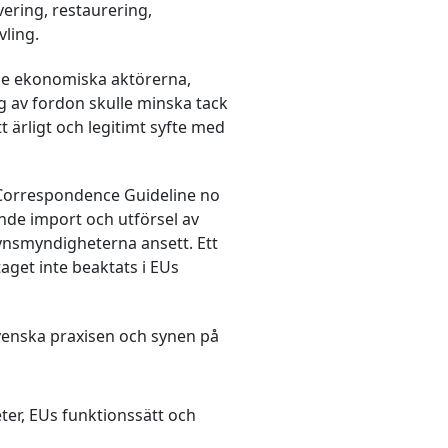
ering, restaurering,
ling.
 de ekonomiska aktörerna,
g av fordon skulle minska tack
 ärligt och legitimt syfte med
å Correspondence Guideline no
nde import och utförsel av
synsmyndigheterna ansett. Ett
get inte beaktats i EUs
venska praxisen och synen på
ter, EUs funktionssätt och