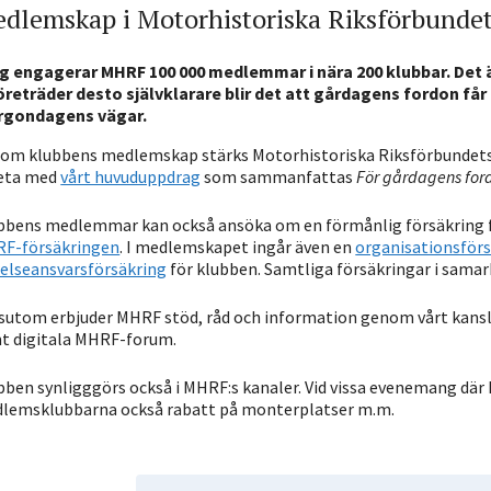
dlemskap i Motorhistoriska Riksförbunde
ag engagerar MHRF 100 000 medlemmar i nära 200 klubbar. Det ä
företräder desto självklarare blir det att gårdagens fordon få
gondagens vägar.
om klubbens medlemskap stärks Motorhistoriska Riksförbundets 
eta med
vårt huvuduppdrag
som sammanfattas
För gårdagens fo
bbens medlemmar kan också ansöka om en förmånlig försäkring fö
F-försäkringen
. I medlemskapet ingår även en
organisationsförs
relseansvarsförsäkring
för klubben. Samtliga försäkringar i sama
sutom erbjuder MHRF stöd, råd och information genom vårt kansl
t digitala MHRF-forum.
bben synligggörs också i MHRF:s kanaler. Vid vissa evenemang där
lemsklubbarna också rabatt på monterplatser m.m.