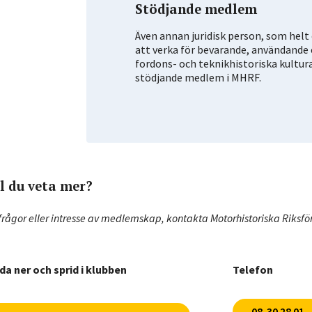
Stödjande medlem
Även annan juridisk person, som helt el
att verka för bevarande, användande e
fordons- och teknikhistoriska kultur
stödjande medlem i MHRF.
ll du veta mer?
frågor eller intresse av medlemskap, kontakta Motorhistoriska Riksfö
da ner och sprid i klubben
Telefon
08-30 28 01