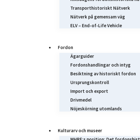
Transporthistoriskt Nätverk
Nätverk på gemensam väg
ELV – End-of-Life Vehicle
Fordon
Ägarguider
Fordonshandlingar och intyg
Besiktning av historiskt fordon
Ursprungskontroll
Import och export
Drivmedel
Nöjeskörning utomlands
Kulturarv och museer
MHRF:s position: Det fordonshist