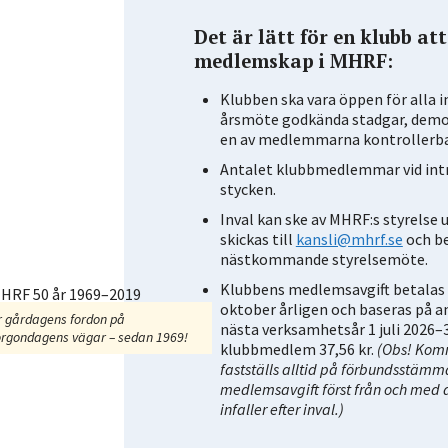
Det är lätt för en klubb a
medlemskap i MHRF:
Klubben ska vara öppen för alla i
årsmöte godkända stadgar, demok
en av medlemmarna kontrollerba
Antalet klubbmedlemmar vid intr
stycken.
Inval kan ske av MHRF:s styrelse 
skickas till
kansli@mhrf.se
och b
nästkommande styrelsemöte.
Klubbens medlemsavgift betalas
oktober årligen och baseras på 
r gårdagens fordon på
nästa verksamhetsår 1 juli 2026–3
rgondagens vägar – sedan 1969!
klubbmedlem 37,56 kr.
(Obs! Kom
fastställs alltid på förbundsstämm
medlemsavgift först från och me
infaller efter inval.)