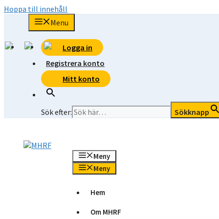
Hoppa till innehåll
Menu
Logga in
Registrera konto
Mitt konto
Sök efter:
Sökknapp
Meny
Meny
Hem
Om MHRF