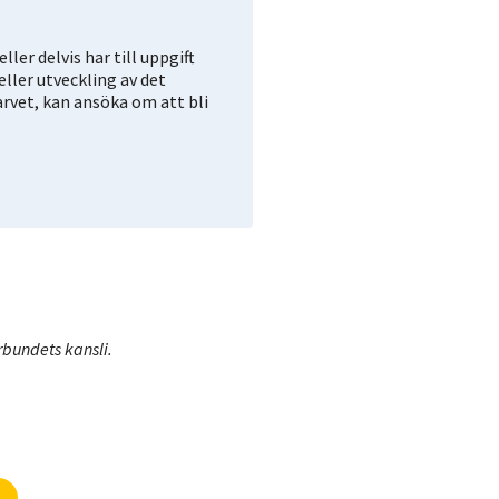
ler delvis har till uppgift
ller utveckling av det
arvet, kan ansöka om att bli
rbundets kansli.