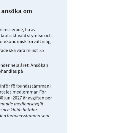
tt ansöka om
ntresserade, ha av
ratiskt vald styrelse och
r ekonomisk förvaltning.
äde ska vara minst 25
under hela året. Ansökan
ehandlas på
 inför förbundsstämman i
antalet medlemmar. För
0 juni 2027 är avgiften per
mande medlemsavgift
a och klubb betalar
d den förbundsstämma som