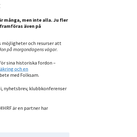
t
r många, men inte alla. Ju fler
r framföras även på
möjligheter och resurser att
rdon på morgondagens vägar
.
r sina historiska fordon –
äkring och en
rbete med Folksam.
i, nyhetsbrev, klubbkonferenser
 MHRF är en partner har