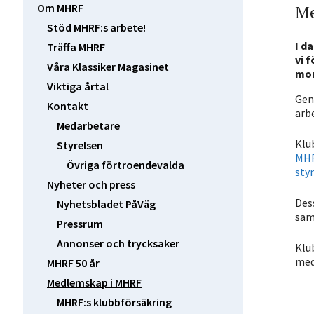
Me
Om MHRF
Stöd MHRF:s arbete!
I d
Träffa MHRF
vi 
Våra Klassiker Magasinet
mor
Viktiga årtal
Gen
Kontakt
arb
Medarbetare
Klu
Styrelsen
MHR
Övriga förtroendevalda
sty
Nyheter och press
Des
Nyhetsbladet PåVäg
sam
Pressrum
Annonser och trycksaker
Klu
med
MHRF 50 år
Medlemskap i MHRF
MHRF:s klubbförsäkring