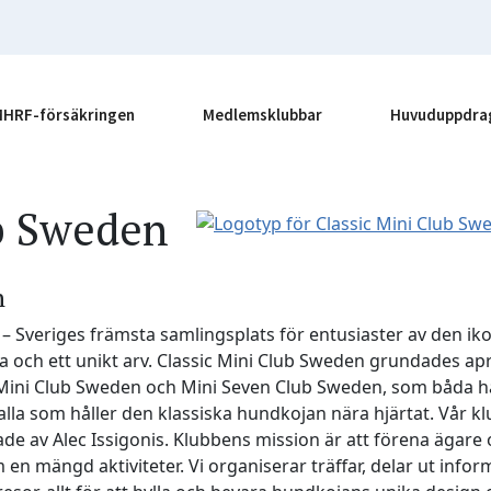
MHRF-försäkringen
Medlemsklubbar
Huvuduppdra
b Sweden
n
 – Sveriges främsta samlingsplats för entusiaster av den i
ria och ett unikt arv. Classic Mini Club Sweden grundades 
ni Club Sweden och Mini Seven Club Sweden, som båda har si
lla som håller den klassiska hundkojan nära hjärtat. Vår klu
de av Alec Issigonis. Klubbens mission är att förena ägare 
mängd aktiviteter. Vi organiserar träffar, delar ut inform