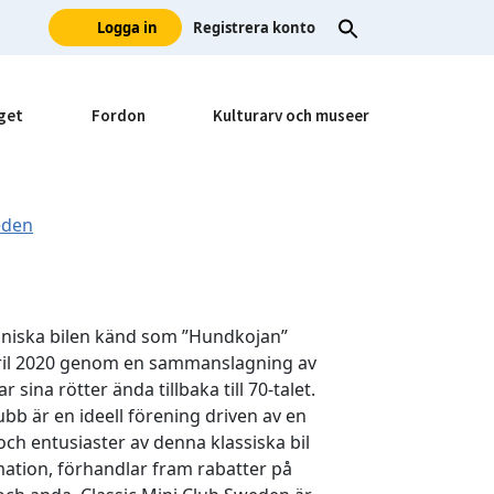
Logga in
Registrera konto
get
Fordon
Kulturarv och museer
koniska bilen känd som ”Hundkojan”
april 2020 genom en sammanslagning av
na rötter ända tillbaka till 70-talet.
bb är en ideell förening driven av en
och entusiaster av denna klassiska bil
ation, förhandlar fram rabatter på