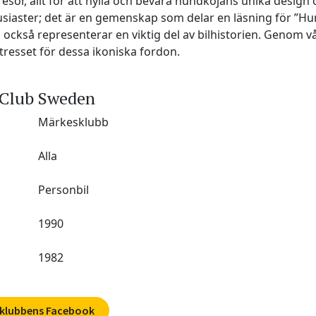
or, allt för att hylla och bevara hundkojans unika design 
siaster; det är en gemenskap som delar en läsning för ”Hun
 också representerar en viktig del av bilhistorien. Genom 
intresset för dessa ikoniska fordon.
 Club Sweden
Märkesklubb
Alla
Personbil
1990
1982
 klubbens Facebook