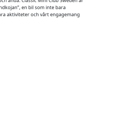
och anda. Classic Mini Club Sweden är
dkojan”, en bil som inte bara
våra aktiviteter och vårt engagemang