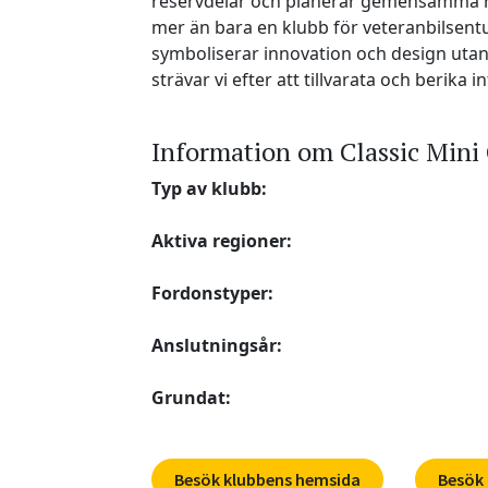
reservdelar och planerar gemensamma res
mer än bara en klubb för veteranbilsentu
symboliserar innovation och design utan
strävar vi efter att tillvarata och berika 
Information om Classic Mini
Typ av klubb:
Aktiva regioner:
Fordonstyper:
Anslutningsår:
Grundat:
Besök klubbens hemsida
Besök