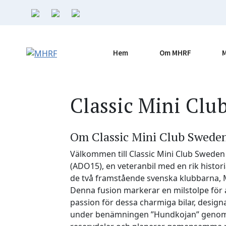
Hoppa
till
innehåll
Hem
Om MHRF
Classic Mini Clu
Om Classic Mini Club Swede
Välkommen till Classic Mini Club Sweden
(ADO15), en veteranbil med en rik histo
de två framstående svenska klubbarna, Mi
Denna fusion markerar en milstolpe för a
passion för dessa charmiga bilar, designa
under benämningen ”Hundkojan” genom en 