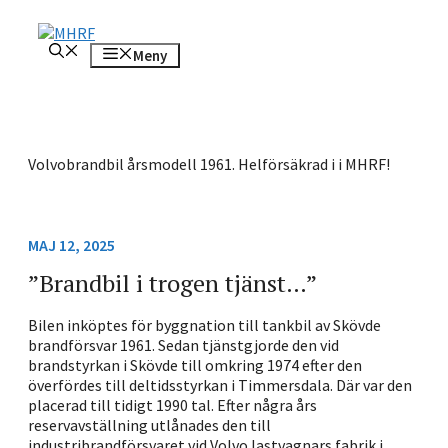
Hoppa
till
Meny
innehåll
Volvobrandbil årsmodell 1961. Helförsäkrad i i MHRF!
MAJ 12, 2025
”Brandbil i trogen tjänst…”
Bilen inköptes för byggnation till tankbil av Skövde
brandförsvar 1961. Sedan tjänstgjorde den vid
brandstyrkan i Skövde till omkring 1974 efter den
överfördes till deltidsstyrkan i Timmersdala. Där var den
placerad till tidigt 1990 tal. Efter några års
reservavställning utlånades den till
industribrandförsvaret vid Volvo lastvagnars fabrik i