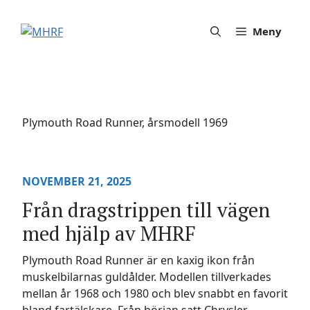
Hoppa
till
Meny
innehåll
Plymouth Road Runner, årsmodell 1969
NOVEMBER 21, 2025
Från dragstrippen till vägen
med hjälp av MHRF
Plymouth Road Runner är en kaxig ikon från
muskelbilarnas guldålder. Modellen tillverkades
mellan år 1968 och 1980 och blev snabbt en favorit
bland fartälskare. Från början satt Chrysler-