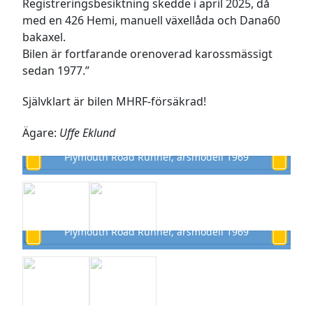
Registreringsbesiktning skedde i april 2025, då
med en 426 Hemi, manuell växellåda och Dana60
bakaxel.
Bilen är fortfarande orenoverad karossmässigt
sedan 1977.”
Självklart är bilen MHRF-försäkrad!
Ägare:
Uffe Eklund
Plymouth Road Runner, årsmodell 1969
Plymouth Road Runner, årsmodell 1969