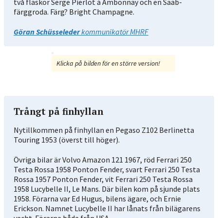
två flaskor Serge Pierlot á Ambonnay och en Saab-
färggroda. Färg? Bright Champagne.
Göran Schüsseleder
kommunikatör MHRF
Klicka på bilden för en större version!
Trångt på finhyllan
Nytillkommen på finhyllan en Pegaso Z102 Berlinetta
Touring 1953 (överst till höger).
Övriga bilar är Volvo Amazon 121 1967, röd Ferrari 250
Testa Rossa 1958 Ponton Fender, svart Ferrari 250 Testa
Rossa 1957 Ponton Fender, vit Ferrari 250 Testa Rossa
1958 Lucybelle II, Le Mans. Där bilen kom på sjunde plats
1958. Förarna var Ed Hugus, bilens ägare, och Ernie
Erickson. Namnet Lucybelle II har lånats från bilägarens
yacht. Förarna båda från USA.