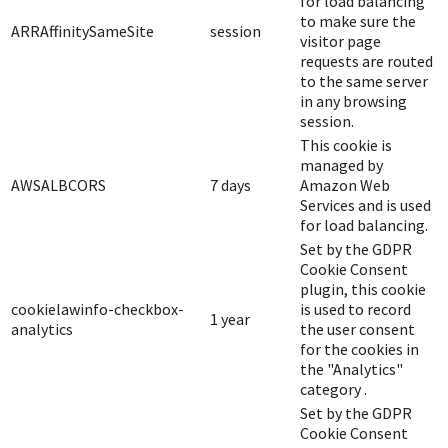
for load balancing
to make sure the
ARRAffinitySameSite
session
visitor page
requests are routed
to the same server
in any browsing
session.
This cookie is
managed by
AWSALBCORS
7 days
Amazon Web
Services and is used
for load balancing.
Set by the GDPR
Cookie Consent
plugin, this cookie
cookielawinfo-checkbox-
is used to record
1 year
analytics
the user consent
for the cookies in
the "Analytics"
category .
Set by the GDPR
Cookie Consent