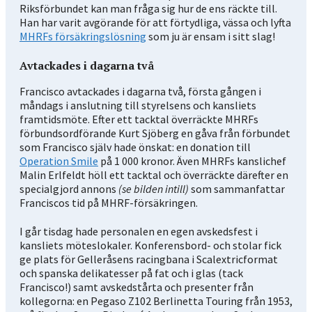
Riksförbundet kan man fråga sig hur de ens räckte till.
Han har varit avgörande för att förtydliga, vässa och lyfta
MHRFs försäkringslösning
som ju är ensam i sitt slag!
Avtackades i dagarna två
Francisco avtackades i dagarna två, första gången i
måndags i anslutning till styrelsens och kansliets
framtidsmöte. Efter ett tacktal överräckte MHRFs
förbundsordförande Kurt Sjöberg en gåva från förbundet
som Francisco själv hade önskat: en donation till
Operation Smile
på 1 000 kronor. Även MHRFs kanslichef
Malin Erlfeldt höll ett tacktal och överräckte därefter en
specialgjord annons
(se bilden intill)
som sammanfattar
Franciscos tid på MHRF-försäkringen.
I går tisdag hade personalen en egen avskedsfest i
kansliets möteslokaler. Konferensbord- och stolar fick
ge plats för Gelleråsens racingbana i Scalextricformat
och spanska delikatesser på fat och i glas (tack
Francisco!) samt avskedstårta och presenter från
kollegorna: en Pegaso Z102 Berlinetta Touring från 1953,