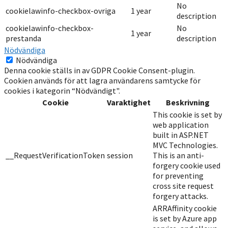
No
cookielawinfo-checkbox-ovriga
1 year
description
cookielawinfo-checkbox-
No
1 year
prestanda
description
Nödvändiga
Nödvändiga
Denna cookie ställs in av GDPR Cookie Consent-plugin.
Cookien används för att lagra användarens samtycke för
cookies i kategorin “Nödvändigt".
Cookie
Varaktighet
Beskrivning
This cookie is set by
web application
built in ASP.NET
MVC Technologies.
__RequestVerificationToken
session
This is an anti-
forgery cookie used
for preventing
cross site request
forgery attacks.
ARRAffinity cookie
is set by Azure app