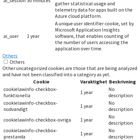
ai_session
30 minutes
gather statistical usage and
telemetry data for apps built on the
Azure cloud platform.
A unique user identifier cookie, set by
Microsoft Application Insights
ai_user
1 year
software, that enables counting of
the number of users accessing the
application over time.
Others
Others
Other uncategorized cookies are those that are being analyzed
and have not been classified into a category as yet.
Cookie
Varaktighet
Beskrivning
cookielawinfo-checkbox-
No
1 year
funktionella
description
cookielawinfo-checkbox-
No
1 year
nodvandigt
description
No
cookielawinfo-checkbox-ovriga
1 year
description
cookielawinfo-checkbox-
No
1 year
prestanda
description