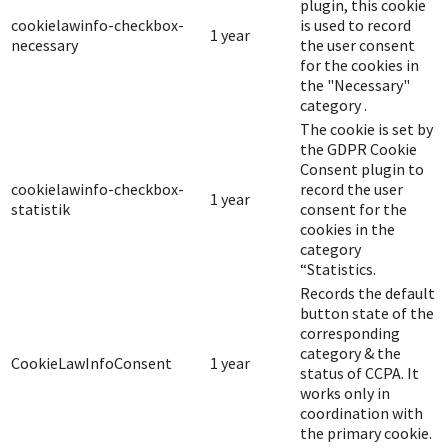
plugin, this cookie
cookielawinfo-checkbox-
is used to record
1 year
necessary
the user consent
for the cookies in
the "Necessary"
category .
The cookie is set by
the GDPR Cookie
Consent plugin to
cookielawinfo-checkbox-
record the user
1 year
statistik
consent for the
cookies in the
category
“Statistics.
Records the default
button state of the
corresponding
category & the
CookieLawInfoConsent
1 year
status of CCPA. It
works only in
coordination with
the primary cookie.