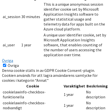
This is a unique anonymous session
identifier cookie set by Microsoft
Application Insights software to
ai_session
30 minutes
gather statistical usage and
telemetry data for apps built on the
Azure cloud platform.
A unique user identifier cookie, set by
Microsoft Application Insights
ai_user
1 year
software, that enables counting of
the number of users accessing the
application over time.
Övriga
Övriga
Denna cookie ställs in av GDPR Cookie Consent-plugin.
Cookien används för att lagra användarens samtycke för
cookies i kategorin “Annat"
Cookie
Varaktighet
Beskrivning
cookielawinfo-checkbox-
No
1 year
funktionella
description
cookielawinfo-checkbox-
No
1 year
nodvandigt
description