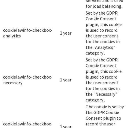
Services and is used
for load balancing.
Set by the GDPR
Cookie Consent
plugin, this cookie
cookielawinfo-checkbox-
is used to record
1 year
analytics
the user consent
for the cookies in
the "Analytics"
category .
Set by the GDPR
Cookie Consent
plugin, this cookie
cookielawinfo-checkbox-
is used to record
1 year
necessary
the user consent
for the cookies in
the "Necessary"
category .
The cookie is set by
the GDPR Cookie
Consent plugin to
cookielawinfo-checkbox-
record the user
1 year