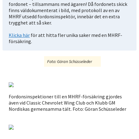
fordonet – tillsammans med ägaren! Då fordonets skick
finns väldokumenterat i bild, med protokoll av en av
MHRF utsedd fordonsinspektör, innebär det en extra
trygghet att så sker.
Klicka här
för att hitta fler unika saker med en MHRF-
försäkring.
Foto: Göran Schüsseleder
Fordonsinspektioner till en MHRF-försäkring gjordes
På 
även vid Classic Chevrolet Wing Club och Klubb GM
Sch
Nordiskas gemensamma tält. Foto: Göran Schüsseleder