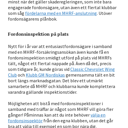
minst när det gäller skaderegleringen, som inte bara
engagerade fordonsägare, utan även ett flertal klubbar
som såg
fördelarna med en MHRF-anslutning
. Utöver
fordonsägarens plånbok.
Fordonsinspektion på plats
Nytt för i år var att entusiastfordonsägare i samband
med en MHRF-försäkringsansökan även kunde få en
fordonsinspektion smidigt utförd på plats vid MHRFs
tält, något ett flertal nappade på. Även då det, precis
som tidigare år, kunde göras vid
Classic Chevrolet Wing
Club
och
Klubb GM Nordiskas
gemensamma tält en bit
bort längs marknadsgatan. Det blev ett utmärkt
samarbete då MHRF och klubbarna kunde komplettera
varandra gällande inspektionstider.
Möjligheten att bistå med fordonsinspektioner i
samband med träffar är något som MHRF vill göra fler
gånger! Påminnas kan att du inte behöver
välja en
fordonsinspektör
från den egna klubben, utan det går
bra att välja till exempel en som bor nära dig.