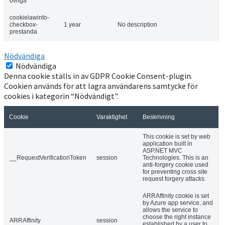
ovriga
cookielawinfo-
checkbox-
1 year
No description
prestanda
Nödvändiga
Nödvändiga
Denna cookie ställs in av GDPR Cookie Consent-plugin.
Cookien används för att lagra användarens samtycke för
cookies i kategorin “Nödvändigt".
Cookie
Varaktighet
Beskrivning
This cookie is set by web
application built in
ASP.NET MVC
__RequestVerificationToken
session
Technologies. This is an
anti-forgery cookie used
for preventing cross site
request forgery attacks.
ARRAffinity cookie is set
by Azure app service, and
allows the service to
choose the right instance
ARRAffinity
session
established by a user to