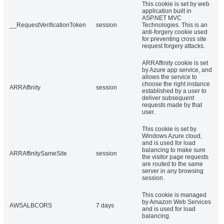
This cookie is set by web
application built in
ASP.NET MVC
__RequestVerificationToken
session
Technologies. This is an
anti-forgery cookie used
for preventing cross site
request forgery attacks.
ARRAffinity cookie is set
by Azure app service, and
allows the service to
choose the right instance
ARRAffinity
session
established by a user to
deliver subsequent
requests made by that
user.
This cookie is set by
Windows Azure cloud,
and is used for load
balancing to make sure
ARRAffinitySameSite
session
the visitor page requests
are routed to the same
server in any browsing
session.
This cookie is managed
by Amazon Web Services
AWSALBCORS
7 days
and is used for load
balancing.