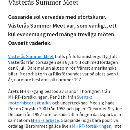
Västerås Summer Meet
Gassande sol varvades med störtskurar.
Västerås Summer Meet var, som vanligt, ett
kul evenemang med många trevliga möten.
Oavsett väderlek.
Västerås Summer Meet
hölls på Johannisbergs flygfält i
Västerås från torsdagen den 6 juli till och med lördagen
den 8 juli. Däremellan allt som rör främst amerikanska
bilar! Motorhistoriska Riksförbundet var på plats även i
år, närmare bestämt på nummer 197.
Årets MHRF-gäng bestod av Ellinor Thorngren från
MHRF-försäkringen, Per Dahl från
Svenskt
motorhistoriskt arkiv
och undertecknad. Med sig hade
Per en Chrysler 300 från 1958 och jag en Chevrolet Styline
DeLuxe från 1952 som lockade till mången däckspark och
samtal om
MHRFs arbete
. Glädjande nog i bara positiva
ordalag! Berömmet gällde även
MHRF-försäkringen
, inte