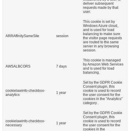
deliver subsequent
requests made by that
user.
This cookie is set by
Windows Azure cloud,
and is used for load
balancing to make sure
ARRAffinitySameSite
session
the visitor page requests
are routed to the same
server in any browsing
session.
This cookie is managed
by Amazon Web Services
AWSALBCORS
7 days
and is used for load
balancing.
Set by the GDPR Cookie
Consent plugin, this
cookielawinfo-checkbox-
cookie is used to record
1 year
analytics
the user consent for the
cookies in the "Analytics"
category .
Set by the GDPR Cookie
Consent plugin, this
cookielawinfo-checkbox-
cookie is used to record
1 year
necessary
the user consent for the
cookies in the