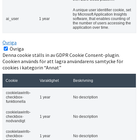
A unique user identifier cookie, set
by Microsoft Application Insights
ai_user
1 year
software, that enables counting of
the number of users accessing the
application over time.
Övriga
Övriga
Denna cookie ställs in av GDPR Cookie Consent-plugin.
Cookien används för att lagra användarens samtycke för
cookies i kategorin “Annat"
Cookie
Varaktighet
Beskrivning
cookielawinfo-
checkbox-
1 year
No description
funktionella
cookielawinfo-
checkbox-
1 year
No description
nodvandigt
cookielawinfo-
checkbox-
1 year
No description