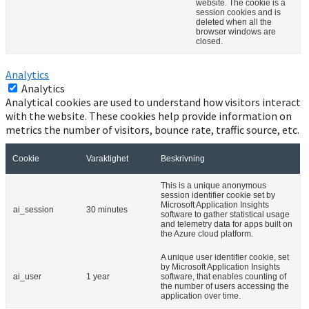
website. The cookie is a
session cookies and is
deleted when all the
browser windows are
closed.
Analytics
Analytics
Analytical cookies are used to understand how visitors interact
with the website. These cookies help provide information on
metrics the number of visitors, bounce rate, traffic source, etc.
Cookie
Varaktighet
Beskrivning
This is a unique anonymous
session identifier cookie set by
Microsoft Application Insights
ai_session
30 minutes
software to gather statistical usage
and telemetry data for apps built on
the Azure cloud platform.
A unique user identifier cookie, set
by Microsoft Application Insights
ai_user
1 year
software, that enables counting of
the number of users accessing the
application over time.