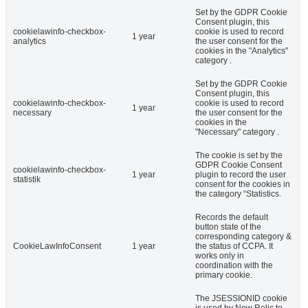
Set by the GDPR Cookie
Consent plugin, this
cookielawinfo-checkbox-
cookie is used to record
1 year
analytics
the user consent for the
cookies in the "Analytics"
category .
Set by the GDPR Cookie
Consent plugin, this
cookielawinfo-checkbox-
cookie is used to record
1 year
necessary
the user consent for the
cookies in the
"Necessary" category .
The cookie is set by the
GDPR Cookie Consent
cookielawinfo-checkbox-
1 year
plugin to record the user
statistik
consent for the cookies in
the category “Statistics.
Records the default
button state of the
corresponding category &
CookieLawInfoConsent
1 year
the status of CCPA. It
works only in
coordination with the
primary cookie.
The JSESSIONID cookie