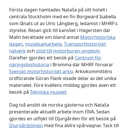
Första dagen hämtades Nataša på sitt hotell i
centrala Stockholm med en fin Borgward Isabella
som lånats ut av Ulric Långberg, ledamot i MHRF:s
styrelse. Resan gick till kansliet i Hägersten där
Malin berättade om bland annat
Motorhistoriska
dagen
,
museisamarbete
,
Transporthistoriskt
nätverk
och
stöd till motorburen ungdom
.
Därefter gjordes ett besök på
Centrum för
näringslivshistoria
i Bromma där MHRF förvarar
Svenskt motorhistoriskt arkiv
. Arkivkommitténs
ordförande Göran Flank visade delar av det unika
materialet. Före kvällens middag gjordes även ett
besök på
Tekniska museet
.
Dag två anslöt de norska gästerna och Nataša
presenterade aktuellt arbete inom FIVA. Sedan
gjordes en utflykt till Djurgården för ett besök på
Djurgårdslinjen
med fina äldre spårvagnar. Tack till