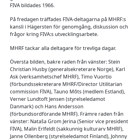
FIVA bildades 1966.
På fredagen träffades FIVA-deltagarna på MHRF:s
kansli i Hägersten för genomgång, diskussion och
frågor kring FIVA:s utvecklingsarbete.
MHRF tackar alla deltagare för trevliga dagar.
Översta bilden, bakre raden från vänster: Stein
Christian Husby (generalsekreterare Norge), Karl
Ask (verksamhetschef MHRF), Timo Vuortio
(förbundssekreterare MHRF/Director Utilitarian
commission FIVA), Tauno Mõts (medlem Estland),
Verner Lundtoft Jensen (styrelseledamot
Danmark) och Hans Andersson
(förbundsordförande MHRF). Främre raden från
vänster: Nataša Grom Jerina (Senior vice president
FIVA), Malin Erlfeldt (sakkunnig kulturarv MHRF),
Janne Ollenberg (styrelseledamot Finland), Johnny