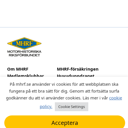
Om MHRF
MHRF-försäkringen
Medlemsklubbar
Huvuduppdraget
Fordon
Kulturarv och museer
På mhrf.se använder vi cookies för att webbplatsen ska
fungera på ett bra sätt för dig. Genom att fortsätta surfa
godkänner du att vi använder cookies. Läs mer i vår
cookie
policy.
Cookie Settings
Integritetspolicy
|
Cookiepolicy
Acceptera