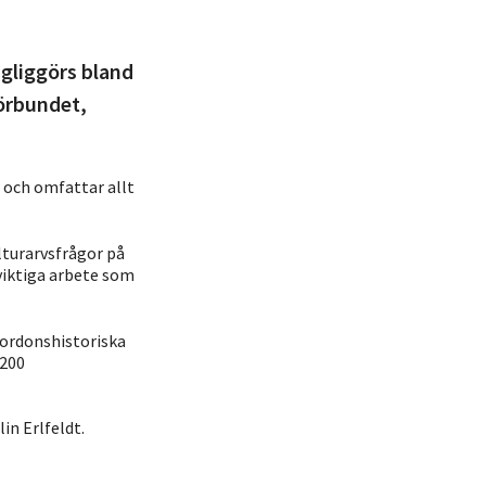
ngliggörs bland
örbundet,
 och omfattar allt
lturarvsfrågor på
iktiga arbete som
fordonshistoriska
 200
in Erlfeldt.