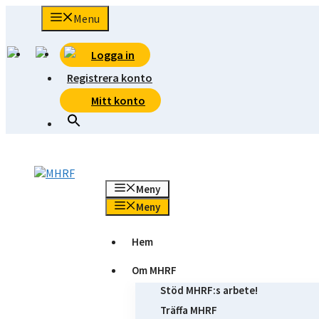
Hoppa
Menu
till
innehåll
Logga in
Registrera konto
Mitt konto
Meny
Meny
Hem
Om MHRF
Stöd MHRF:s arbete!
Träffa MHRF