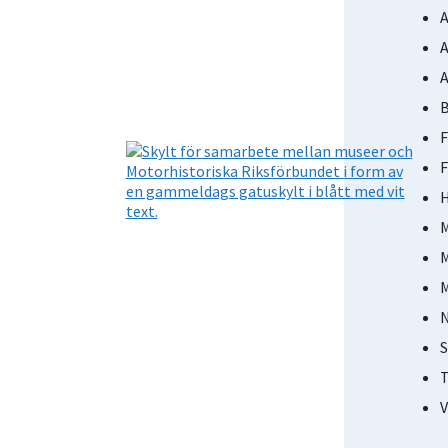
A
A
A
B
F
F
H
M
M
M
N
S
T
V