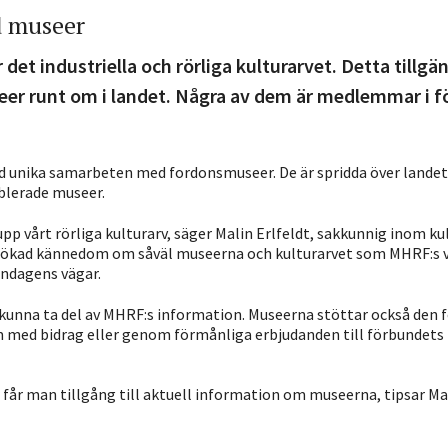
d museer
et industriella och rörliga kulturarvet. Detta tillgä
r runt om i landet. Några av dem är medlemmar i f
ad unika samarbeten med fordonsmuseer. De är spridda över landet
ablerade museer.
upp vårt rörliga kulturarv, säger Malin Erlfeldt, sakkunnig inom ku
 ökad kännedom om såväl museerna och kulturarvet som MHRF:s v
ndagens vägar.
unna ta del av MHRF:s information. Museerna stöttar också den 
m med bidrag eller genom förmånliga erbjudanden till förbundets
år man tillgång till aktuell information om museerna, tipsar Mal