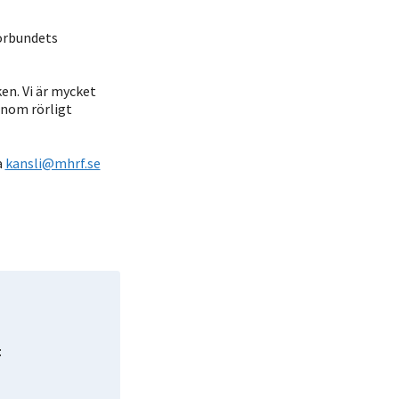
örbundets
en. Vi är mycket
inom rörligt
a
kansli@mhrf.se
: