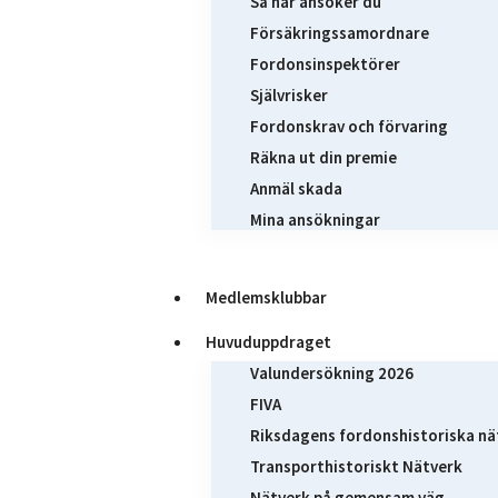
Så här ansöker du
Försäkringssamordnare
Fordonsinspektörer
Självrisker
Fordonskrav och förvaring
Räkna ut din premie
Anmäl skada
Mina ansökningar
Medlemsklubbar
Huvuduppdraget
Valundersökning 2026
FIVA
Riksdagens fordonshistoriska nä
Transporthistoriskt Nätverk
Nätverk på gemensam väg