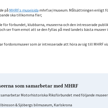
ade på
MHRF:s museisida
mhrf.se/museum. Målsättningen enligt f
pande ska tillkomma fler;
för förbundet, klubbarna, museerna och den intresserade publik
 och ser fram emot att se den fyllas på med landets bästa museer 
r fordonsmuseer som är intresserade att höra av sig till MHRF vi
eerna som samarbetar med MHRF
g samarbetar Motorhistoriska Riksförbundet med följande museer
lbinsson & Sjöbergs bilmuseum, Karlskrona