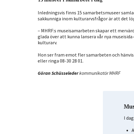
Inledningsvis finns 15 samarbetsmuseer saml
sakkunniga inom kulturarvsfrågor är att det lö
– MHRF:s museisamarbeten skapar ett mervärde 
glada över att kunna lansera vår nya museisida
kulturarv.
Hon ser fram emot fler samarbeten och hänvisa
eller ringa 08-30 28 01.
Göran Schüsseleder
kommunikatör MHRF
Mus
I da
A