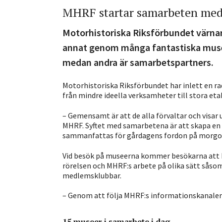
MHRF startar samarbeten me
Motorhistoriska Riksförbundet värnar d
annat genom många fantastiska musee
medan andra är samarbetspartners.
Motorhistoriska Riksförbundet har inlett en r
från mindre ideella verksamheter till stora et
– Gemensamt är att de alla förvaltar och visar 
MHRF. Syftet med samarbetena är att skapa en
sammanfattas för gårdagens fordon på morgo
Vid besök på museerna kommer besökarna att k
rörelsen och MHRF:s arbete på olika sätt såso
medlemsklubbar.
– Genom att följa MHRF:s informationskanaler f
15 museer i samarbete i dag