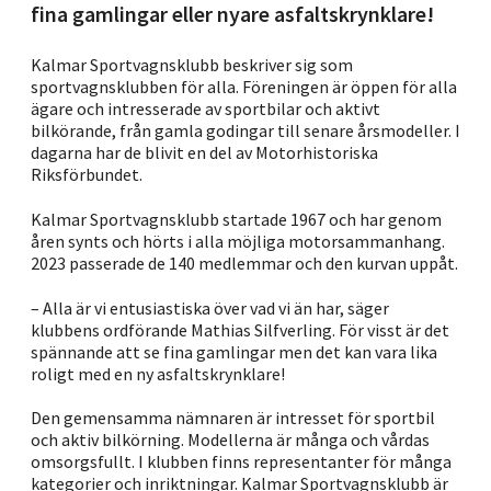
fina gamlingar eller nyare asfaltskrynklare!
Kalmar Sportvagnsklubb beskriver sig som
sportvagnsklubben för alla. Föreningen är öppen för alla
ägare och intresserade av sportbilar och aktivt
bilkörande, från gamla godingar till senare årsmodeller. I
dagarna har de blivit en del av Motorhistoriska
Riksförbundet.
Kalmar Sportvagnsklubb startade 1967 och har genom
åren synts och hörts i alla möjliga motorsammanhang.
2023 passerade de 140 medlemmar och den kurvan uppåt.
– Alla är vi entusiastiska över vad vi än har, säger
klubbens ordförande Mathias Silfverling. För visst är det
spännande att se fina gamlingar men det kan vara lika
roligt med en ny asfaltskrynklare!
Den gemensamma nämnaren är intresset för sportbil
och aktiv bilkörning. Modellerna är många och vårdas
omsorgsfullt. I klubben finns representanter för många
kategorier och inriktningar. Kalmar Sportvagnsklubb är