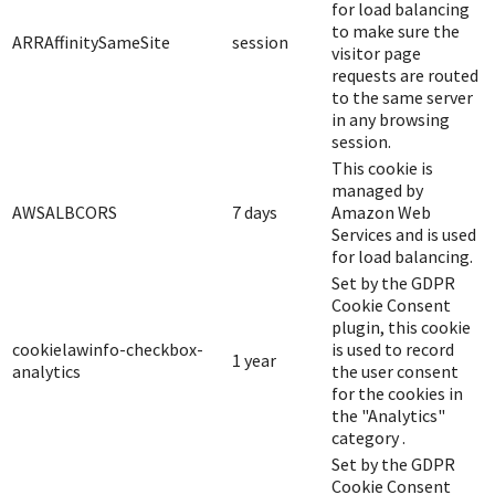
for load balancing
to make sure the
ARRAffinitySameSite
session
visitor page
requests are routed
to the same server
in any browsing
session.
This cookie is
managed by
AWSALBCORS
7 days
Amazon Web
Services and is used
for load balancing.
Set by the GDPR
Cookie Consent
plugin, this cookie
cookielawinfo-checkbox-
is used to record
1 year
analytics
the user consent
for the cookies in
the "Analytics"
category .
Set by the GDPR
Cookie Consent