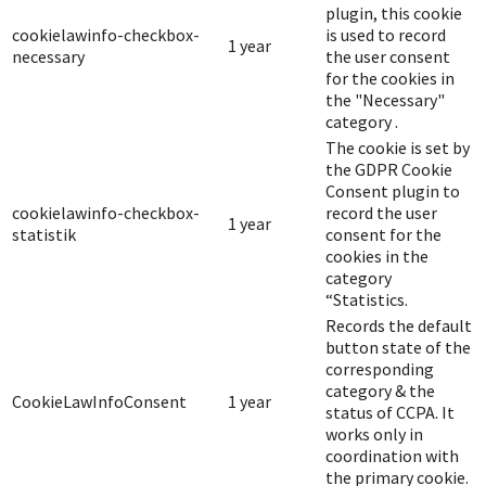
plugin, this cookie
cookielawinfo-checkbox-
is used to record
1 year
necessary
the user consent
for the cookies in
the "Necessary"
category .
The cookie is set by
the GDPR Cookie
Consent plugin to
cookielawinfo-checkbox-
record the user
1 year
statistik
consent for the
cookies in the
category
“Statistics.
Records the default
button state of the
corresponding
category & the
CookieLawInfoConsent
1 year
status of CCPA. It
works only in
coordination with
the primary cookie.