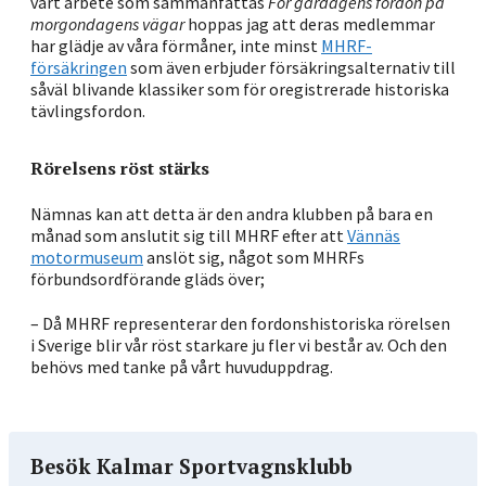
vårt arbete som sammanfattas
För gårdagens fordon på
morgondagens vägar
hoppas jag att deras medlemmar
har glädje av våra förmåner, inte minst
MHRF-
försäkringen
som även erbjuder försäkringsalternativ till
såväl blivande klassiker som för oregistrerade historiska
tävlingsfordon.
Rörelsens röst stärks
Nämnas kan att detta är den andra klubben på bara en
månad som anslutit sig till MHRF efter att
Vännäs
motormuseum
anslöt sig, något som MHRFs
förbundsordförande gläds över;
– Då MHRF representerar den fordonshistoriska rörelsen
i Sverige blir vår röst starkare ju fler vi består av. Och den
behövs med tanke på vårt huvuduppdrag.
Besök Kalmar Sportvagnsklubb