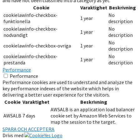
and have not been classified into a category as yet.
Cookie
Varaktighet
Beskrivning
cookielawinfo-checkbox-
No
1 year
funktionella
description
cookielawinfo-checkbox-
No
1 year
nodvandigt
description
No
cookielawinfo-checkbox-ovriga
1 year
description
cookielawinfo-checkbox-
No
1 year
prestanda
description
Performance
Performance
Performance cookies are used to understand and analyze the
key performance indexes of the website which helps in
delivering a better user experience for the visitors.
Cookie
Varaktighet
Beskrivning
AWSALB is an application load balancer
AWSALB
7 days
cookie set by Amazon Web Services to
map the session to the target.
SPARA OCH ACCEPTERA
Drivs med