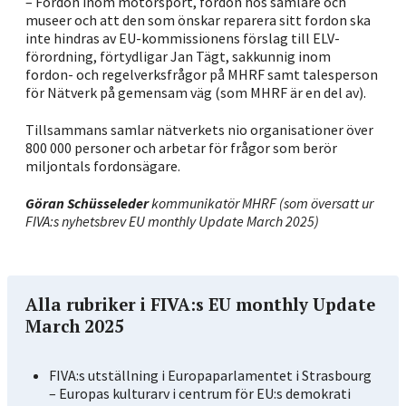
– Fordon inom motorsport, fordon hos samlare och
museer och att den som önskar reparera sitt fordon ska
inte hindras av EU-kommissionens förslag till ELV-
förordning, förtydligar Jan Tägt, sakkunnig inom
fordon- och regelverksfrågor på MHRF samt talesperson
för Nätverk på gemensam väg (som MHRF är en del av).
Tillsammans samlar nätverkets nio organisationer över
800 000 personer
och arbetar för frågor som berör
miljontals fordonsägare
.
Göran Schüsseleder
kommunikatör MHRF (som översatt ur
FIVA:s nyhetsbrev EU monthly Update March 2025)
Alla rubriker i FIVA:s EU monthly Update
March 2025
FIVA:s utställning i Europaparlamentet i Strasbourg
– Europas kulturarv i centrum för EU:s demokrati