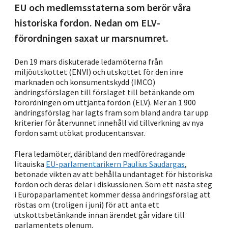
EU och medlemsstaterna som berör våra
historiska fordon. Nedan om ELV-
förordningen saxat ur marsnumret.
Den 19 mars diskuterade ledamöterna från
miljöutskottet (ENVI) och utskottet för den inre
marknaden och konsumentskydd (IMCO)
ändringsförslagen till förslaget till betänkande om
förordningen om uttjänta fordon (ELV). Mer än 1 900
ändringsförslag har lagts fram som bland andra tar upp
kriterier för återvunnet innehåll vid tillverkning av nya
fordon samt utökat producentansvar.
Flera ledamöter, däribland den medföredragande
litauiska
EU-parlamentarikern Paulius Saudargas
,
betonade vikten av att behålla undantaget för historiska
fordon och deras delar i diskussionen. Som ett nästa steg
i Europaparlamentet kommer dessa ändringsförslag att
röstas om (troligen i juni) för att anta ett
utskottsbetänkande innan ärendet går vidare till
parlamentets plenum.