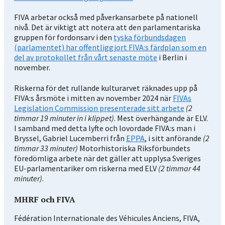
FIVA arbetar också med påverkansarbete på nationell
nivå. Det är viktigt att notera att den parlamentariska
gruppen för fordonsarv i den
tyska förbundsdagen
(parlamentet) har offentliggjort FIVA:s färdplan som en
del av protokollet från vårt senaste möte
i Berlin i
november.
Riskerna för det rullande kulturarvet räknades upp
på
FIVA:s årsmöte i mitten av november 2024
när
FIVAs
Legislation Commission presenterade sitt arbete
(2
timmar 19 minuter in i klippet)
. Mest överhängande är ELV.
I samband med detta lyfte och lovordade FIVA:s man i
Bryssel,
Gabriel Lucemberri från
EPPA
, i sitt anförande
(2
timmar 33 minuter)
Motorhistoriska Riksförbundets
föredömliga
arbete när det gäller att upplysa Sveriges
EU-parlamentariker om riskerna med ELV
(2 timmar 44
minuter)
.
MHRF och FIVA
Fédération Internationale des Véhicules Anciens, FIVA,