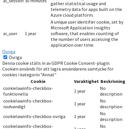
ai_session
30 minutes
gather statistical usage and
telemetry data for apps built on the
Azure cloud platform.
A unique user identifier cookie, set by
Microsoft Application Insights
ai_user
1 year
software, that enables counting of
the number of users accessing the
application over time.
Övriga
Övriga
Denna cookie ställs in av GDPR Cookie Consent-plugin.
Cookien används för att lagra användarens samtycke för
cookies i kategorin “Annat"
Cookie
Varaktighet
Beskrivning
cookielawinfo-checkbox-
No
1 year
funktionella
description
cookielawinfo-checkbox-
No
1 year
nodvandigt
description
No
cookielawinfo-checkbox-ovriga
1 year
description
cookielawinfo-checkbox-
No