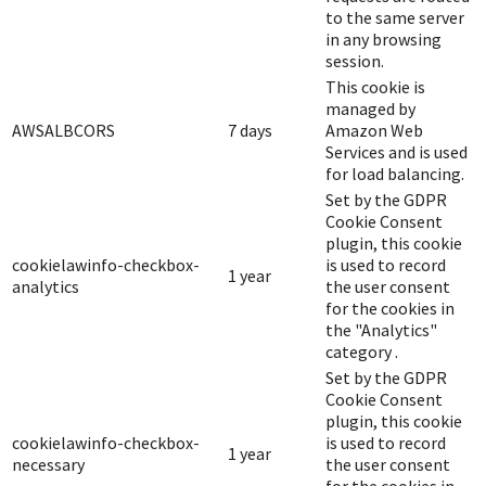
to the same server
in any browsing
session.
This cookie is
managed by
AWSALBCORS
7 days
Amazon Web
Services and is used
for load balancing.
Set by the GDPR
Cookie Consent
plugin, this cookie
cookielawinfo-checkbox-
is used to record
1 year
analytics
the user consent
for the cookies in
the "Analytics"
category .
Set by the GDPR
Cookie Consent
plugin, this cookie
cookielawinfo-checkbox-
is used to record
1 year
necessary
the user consent