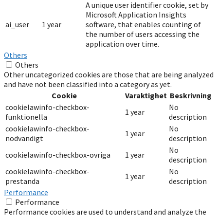
A unique user identifier cookie, set by
Microsoft Application Insights
ai_user
1 year
software, that enables counting of
the number of users accessing the
application over time.
Others
Others
Other uncategorized cookies are those that are being analyzed
and have not been classified into a category as yet.
Cookie
Varaktighet
Beskrivning
cookielawinfo-checkbox-
No
1 year
funktionella
description
cookielawinfo-checkbox-
No
1 year
nodvandigt
description
No
cookielawinfo-checkbox-ovriga
1 year
description
cookielawinfo-checkbox-
No
1 year
prestanda
description
Performance
Performance
Performance cookies are used to understand and analyze the