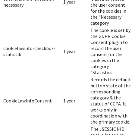
1 year
necessary
the user consent
for the cookies in
the "Necessary"
category .
The cookie is set by
the GDPR Cookie
Consent plugin to
cookielawinfo-checkbox-
record the user
1 year
statistik
consent for the
cookies in the
category
“Statistics.
Records the default
button state of the
corresponding
category & the
CookieLawInfoConsent
1 year
status of CCPA. It
works only in
coordination with
the primary cookie.
The JSESSIONID