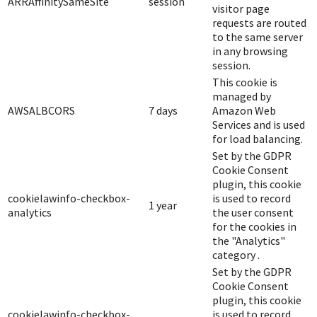
ARRAffinitySameSite
session
visitor page
requests are routed
to the same server
in any browsing
session.
This cookie is
managed by
AWSALBCORS
7 days
Amazon Web
Services and is used
for load balancing.
Set by the GDPR
Cookie Consent
plugin, this cookie
cookielawinfo-checkbox-
is used to record
1 year
analytics
the user consent
for the cookies in
the "Analytics"
category .
Set by the GDPR
Cookie Consent
plugin, this cookie
cookielawinfo-checkbox-
is used to record