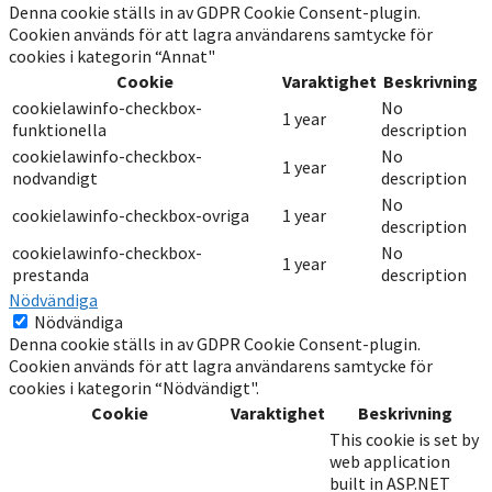
Denna cookie ställs in av GDPR Cookie Consent-plugin.
Cookien används för att lagra användarens samtycke för
cookies i kategorin “Annat"
Cookie
Varaktighet
Beskrivning
cookielawinfo-checkbox-
No
1 year
funktionella
description
cookielawinfo-checkbox-
No
1 year
nodvandigt
description
No
cookielawinfo-checkbox-ovriga
1 year
description
cookielawinfo-checkbox-
No
1 year
prestanda
description
Nödvändiga
Nödvändiga
Denna cookie ställs in av GDPR Cookie Consent-plugin.
Cookien används för att lagra användarens samtycke för
cookies i kategorin “Nödvändigt".
Cookie
Varaktighet
Beskrivning
This cookie is set by
web application
built in ASP.NET