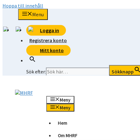
Hoppa till innehåll
Menu
Logga in
Registrera konto
Mitt konto
Sök efter:
Sökknapp
Meny
Meny
Hem
Om MHRF