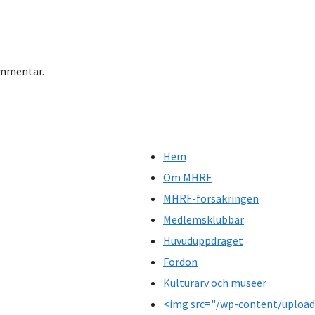
ommentar.
Hem
Om MHRF
MHRF-försäkringen
Medlemsklubbar
Huvuduppdraget
Fordon
Kulturarv och museer
<img src="/wp-content/upload