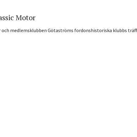
assic Motor
r och medlemsklubben Götaströms fordonshistoriska klubbs träff d