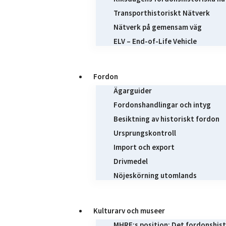
Transporthistoriskt Nätverk
Nätverk på gemensam väg
ELV – End-of-Life Vehicle
Fordon
Ägarguider
Fordonshandlingar och intyg
Besiktning av historiskt fordon
Ursprungskontroll
Import och export
Drivmedel
Nöjeskörning utomlands
Kulturarv och museer
MHRF:s position: Det fordonshist