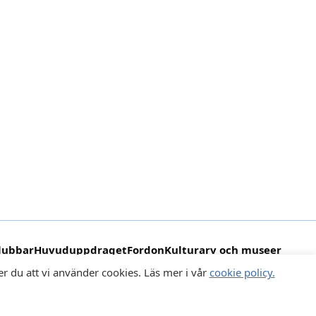
lubbar
Huvuduppdraget
Fordon
Kulturarv och museer
er du att vi använder cookies. Läs mer i vår
cookie policy.
Integritetspolicy
|
Cookiepolicy