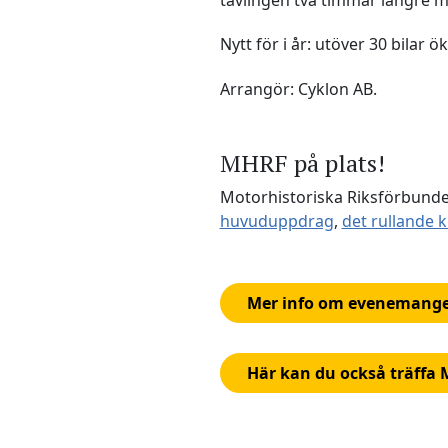
Nytt för i år: utöver 30 bilar 
Arrangör: Cyklon AB.
MHRF på plats!
Motorhistoriska Riksförbundet
huvuduppdrag
,
det rullande k
Mer info om evenemange
Här kan du också träffa