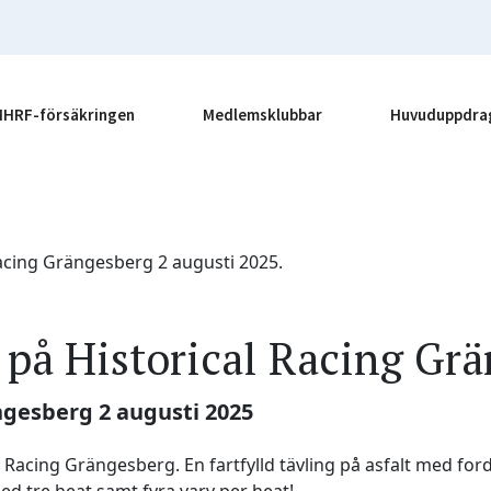
MHRF-försäkringen
Medlemsklubbar
Huvuduppdra
på Historical Racing Gr
ängesberg 2 augusti 2025
 Racing Grängesberg. En fartfylld tävling på asfalt med for
ed tre heat samt fyra varv per heat!