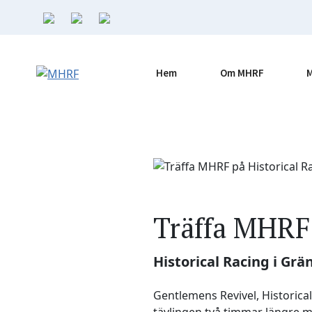
Hoppa
till
innehåll
Hem
Om MHRF
Träffa MHRF 
Historical Racing i Gr
Gentlemens Revivel, Historical
tävlingen två timmar längre m