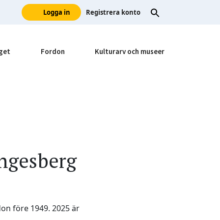
Logga in
Registrera konto
get
Fordon
Kulturarv och museer
ängesberg
don före 1949. 2025 är