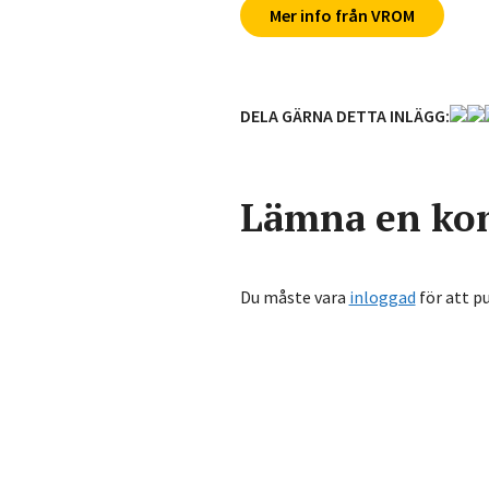
Mer info från VROM
DELA GÄRNA DETTA INLÄGG:
Lämna en ko
Du måste vara
inloggad
för att p