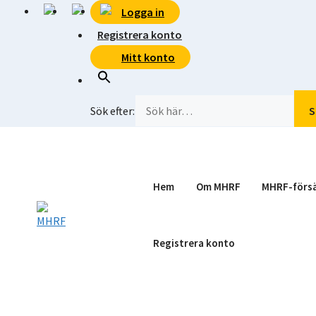
Hoppa
Logga in
till
Registrera konto
innehåll
Mitt konto
Sök efter:
S
Hem
Om MHRF
MHRF-försä
Registrera konto