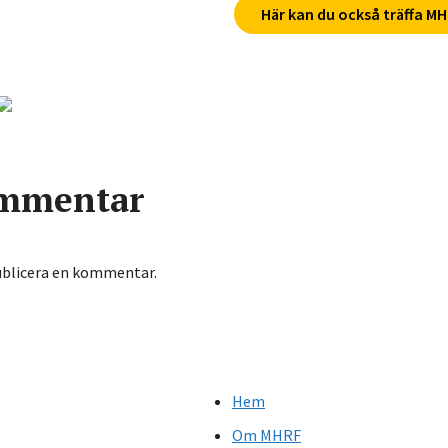
Här kan du också träffa M
mmentar
ublicera en kommentar.
Hem
Om MHRF