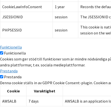
CookieLawInfoConsent
1 year
Records the defaul
JSESSIONID
session
The JSESSIONID coo
This cookie is nat
PHPSESSID
session
session on the web
Funktionella
Funktionella
Cookies som ger stöd till funktioner som är mindre nödvändiga på w
andra plattformar, t.ex. sociala medieplattformar.
Prestanda
Prestanda
Denna cookie ställs in av GDPR Cookie Consent-plugin. Cookien a
Cookie
Varaktighet
AWSALB
7 days
AWSALB is an application l