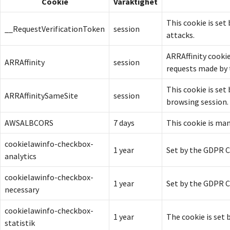
Cookie
Varaktighet
This cookie is set
__RequestVerificationToken
session
attacks.
ARRAffinity cookie
ARRAffinity
session
requests made by 
This cookie is set
ARRAffinitySameSite
session
browsing session.
AWSALBCORS
7 days
This cookie is ma
cookielawinfo-checkbox-
1 year
Set by the GDPR Co
analytics
cookielawinfo-checkbox-
1 year
Set by the GDPR Co
necessary
cookielawinfo-checkbox-
1 year
The cookie is set 
statistik