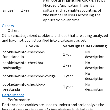
A unique user identifier cookie, set by
Microsoft Application Insights
ai_user
1 year
software, that enables counting of
the number of users accessing the
application over time.
Others
Others
Other uncategorized cookies are those that are being analyzed
and have not been classified into a category as yet.
Cookie
Varaktighet
Beskrivning
cookielawinfo-checkbox-
No
1 year
funktionella
description
cookielawinfo-checkbox-
No
1 year
nodvandigt
description
No
cookielawinfo-checkbox-ovriga
1 year
description
cookielawinfo-checkbox-
No
1 year
prestanda
description
Performance
Performance
Performance cookies are used to understand and analyze the
key performance indexes of the website which helps in