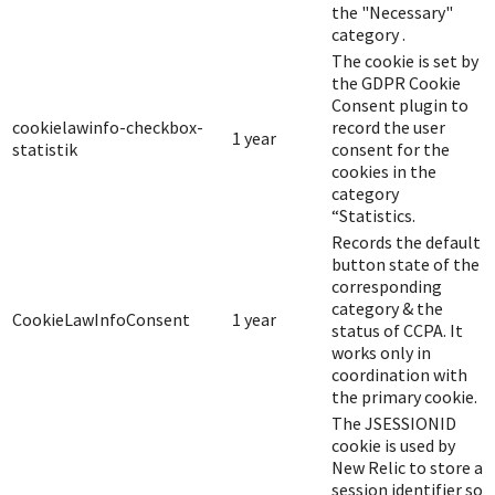
the "Necessary"
category .
The cookie is set by
the GDPR Cookie
Consent plugin to
cookielawinfo-checkbox-
record the user
1 year
statistik
consent for the
cookies in the
category
“Statistics.
Records the default
button state of the
corresponding
category & the
CookieLawInfoConsent
1 year
status of CCPA. It
works only in
coordination with
the primary cookie.
The JSESSIONID
cookie is used by
New Relic to store a
session identifier so