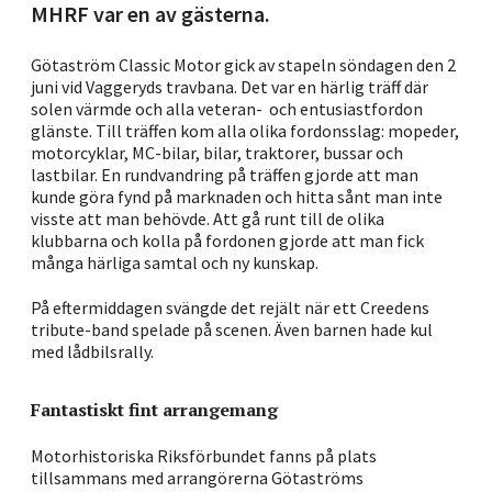
MHRF var en av gästerna.
Götaström Classic Motor gick av stapeln söndagen den 2
juni vid Vaggeryds travbana. Det var en härlig träff där
solen värmde och alla veteran- och entusiastfordon
glänste. Till träffen kom alla olika fordonsslag: mopeder,
motorcyklar, MC-bilar, bilar, traktorer, bussar och
lastbilar. En rundvandring på träffen gjorde att man
kunde göra fynd på marknaden och hitta sånt man inte
visste att man behövde. Att gå runt till de olika
klubbarna och kolla på fordonen gjorde att man fick
många härliga samtal och ny kunskap.
På eftermiddagen svängde det rejält när ett Creedens
tribute-band spelade på scenen. Även barnen hade kul
med lådbilsrally.
Fantastiskt fint arrangemang
Motorhistoriska Riksförbundet fanns på plats
tillsammans med arrangörerna Götaströms