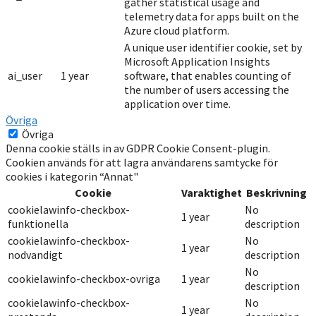
gather statistical usage and
telemetry data for apps built on the
Azure cloud platform.
A unique user identifier cookie, set by
Microsoft Application Insights
ai_user
1 year
software, that enables counting of
the number of users accessing the
application over time.
Övriga
Övriga
Denna cookie ställs in av GDPR Cookie Consent-plugin.
Cookien används för att lagra användarens samtycke för
cookies i kategorin “Annat"
Cookie
Varaktighet
Beskrivning
cookielawinfo-checkbox-
No
1 year
funktionella
description
cookielawinfo-checkbox-
No
1 year
nodvandigt
description
No
cookielawinfo-checkbox-ovriga
1 year
description
cookielawinfo-checkbox-
No
1 year