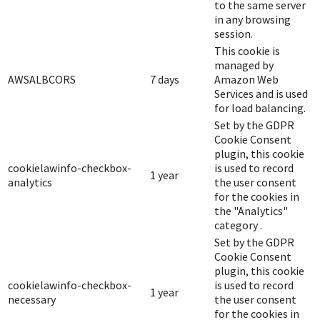
to the same server
in any browsing
session.
This cookie is
managed by
AWSALBCORS
7 days
Amazon Web
Services and is used
for load balancing.
Set by the GDPR
Cookie Consent
plugin, this cookie
cookielawinfo-checkbox-
is used to record
1 year
analytics
the user consent
for the cookies in
the "Analytics"
category .
Set by the GDPR
Cookie Consent
plugin, this cookie
cookielawinfo-checkbox-
is used to record
1 year
necessary
the user consent
for the cookies in