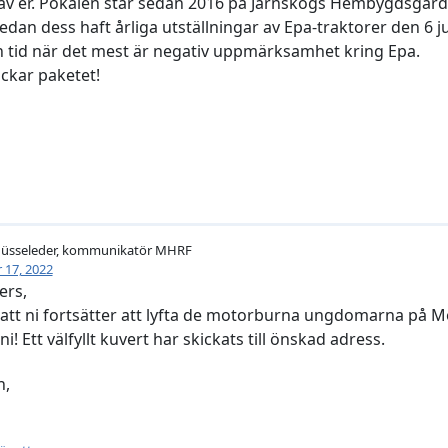
e av er. Pokalen står sedan 2016 på Järnskogs Hembygdsgård
sedan dess haft årliga utställningar av Epa-traktorer den 6 ju
 en tid när det mest är negativ uppmärksamhet kring Epa.
ickar paketet!
hüsseleder, kommunikatör MHRF
17, 2022
ers,
 att ni fortsätter att lyfta de motorburna ungdomarna på 
ni! Ett välfyllt kuvert har skickats till önskad adress.
n,