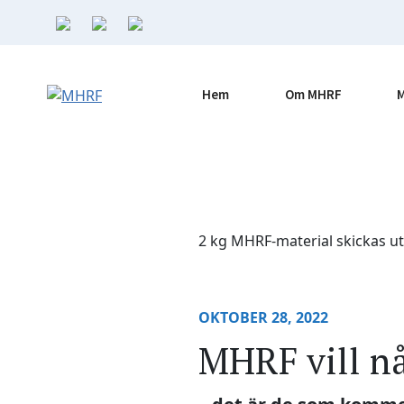
Hoppa
till
innehåll
Hem
Om MHRF
2 kg MHRF-material skickas u
OKTOBER 28, 2022
MHRF vill n