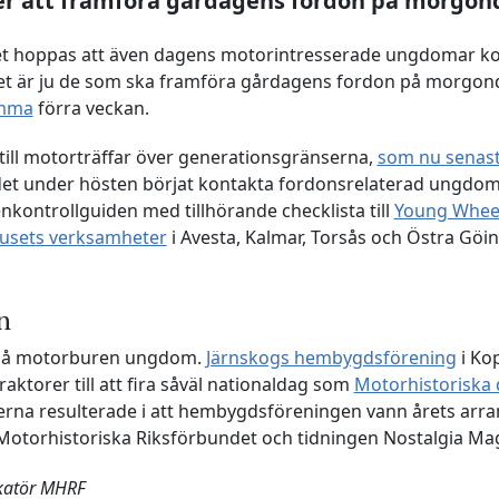
r att framföra gårdagens fordon på morgon
t hoppas att även dagens motorintresserade ungdomar kom
Det är ju de som ska framföra gårdagens fordon på morgon
ämma
förra veckan.
 till motorträffar över generationsgränserna,
som nu senast
det under hösten börjat kontakta fordonsrelaterad ungdoms
kontrollguiden med tillhörande checklista till
Young Wheel
usets verksamheter
i Avesta, Kalmar, Torsås och Östra Göin
n
tt nå motorburen ungdom.
Järnskogs hembygdsförening
i Ko
ktorer till att fira såväl nationaldag som
Motorhistoriska
rna resulterade i att hembygdsföreningen vann årets arran
 Motorhistoriska Riksförbundet och tidningen Nostalgia Ma
atör MHRF