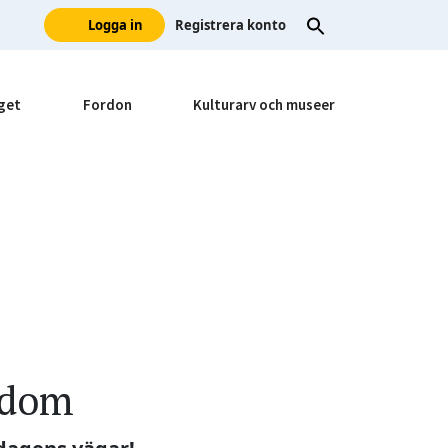
Logga in
Registrera konto
get
Fordon
Kulturarv och museer
gdom