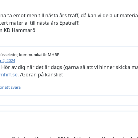
na ta emot men till nästa års träff, då kan vi dela ut material
rt material till nästa års Epaträff!
öm KD Hammarö
hüsseleder, kommunikatör MHRF
 2, 2024
 Hör av dig när det är dags (gärna så att vi hinner skicka mater
mhrf.se
. /Göran på kansliet
ör att svara