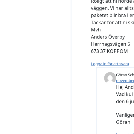
Roligt att ni hörd
väggen. Vi har allt
paketet blir bra i
Tackar för att ni sk
Mvh
Anders Överby
Herrhagsvägen 5
673 37 KOPPOM
Logga in för att svara
Göran Sc
november 
Hej And
Vad kul
den 6 ju
Vänlige
Göran