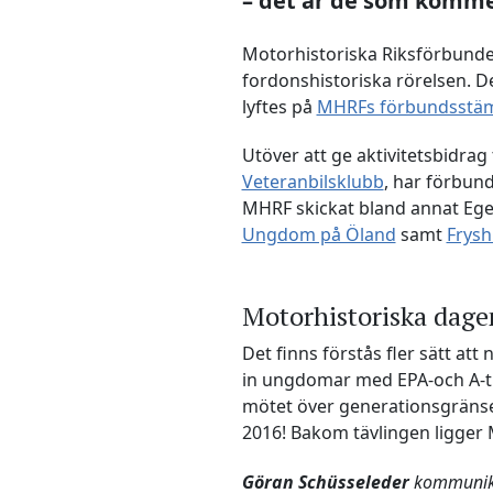
– det är de som komme
Motorhistoriska Riksförbunde
fordonshistoriska rörelsen. 
lyftes på
MHRFs förbundsst
Utöver att ge aktivitetsbidrag
Veteranbilsklubb
, har förbun
MHRF skickat bland annat Egen
Ungdom på Öland
samt
Frysh
Motorhistoriska dage
Det finns förstås fler sätt a
in ungdomar med EPA-och A-tra
mötet över generationsgränse
2016! Bakom tävlingen ligger
Göran Schüsseleder
kommunik