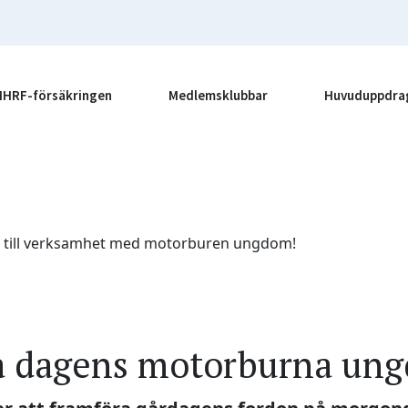
MHRF-försäkringen
Medlemsklubbar
Huvuduppdra
t till verksamhet med motorburen ungdom!
å dagens motorburna un