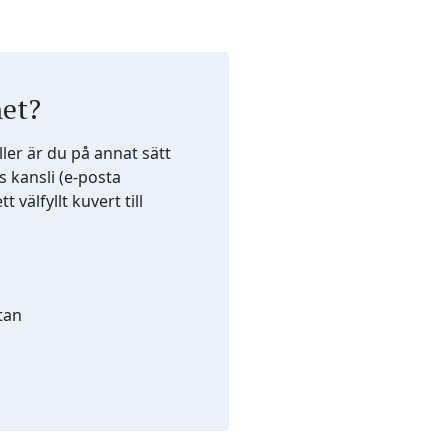
et?
er är du på annat sätt
kansli (e-posta
t välfyllt kuvert till
tan