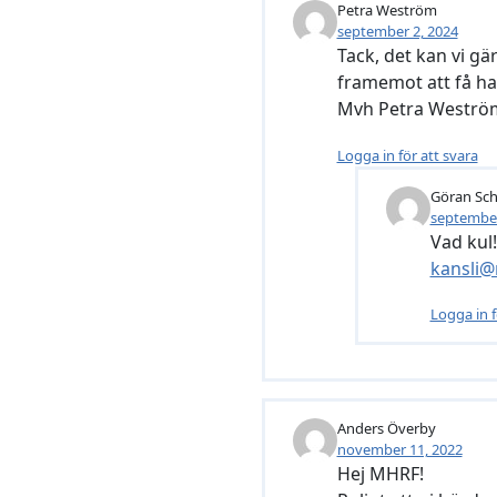
Petra Weström
september 2, 2024
Tack, det kan vi gär
framemot att få ha,e
Mvh Petra Westr
Logga in för att svara
Göran Sc
september
Vad kul!
kansli@
Logga in f
Anders Överby
november 11, 2022
Hej MHRF!