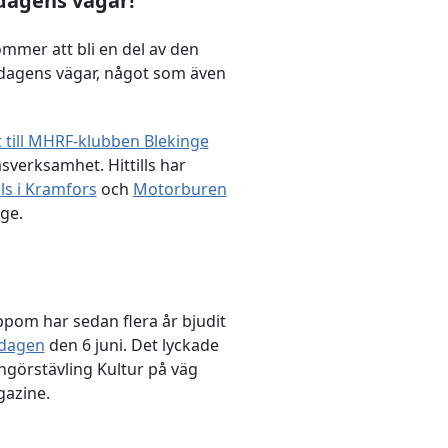
dagens vägar!
mer att bli en del av den
dagens vägar, något som även
 till MHRF-klubben Blekinge
verksamhet. Hittills har
s i Kramfors
och
Motorburen
ge.
ppom har sedan flera år bjudit
 dagen
den 6 juni. Det lyckade
görstävling Kultur på väg
gazine.