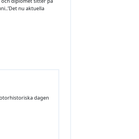
 och diplomet sitter på
ni..’Det nu aktuella
Motorhistoriska dagen