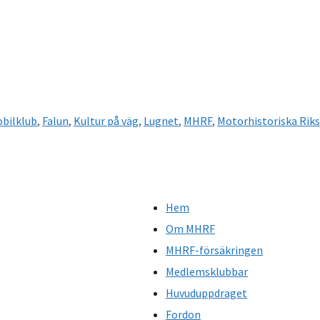
bilklub
,
Falun
,
Kultur på väg
,
Lugnet
,
MHRF
,
Motorhistoriska Rik
Hem
Om MHRF
MHRF-försäkringen
Medlemsklubbar
Huvuduppdraget
Fordon