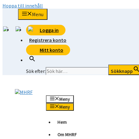
Hoppa till innehåll
Menu
Logga in
Registrera konto
Mitt konto
Sök efter:
Sökknapp
Meny
Meny
Hem
Om MHRF