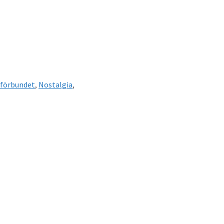
sförbundet
,
Nostalgia
,