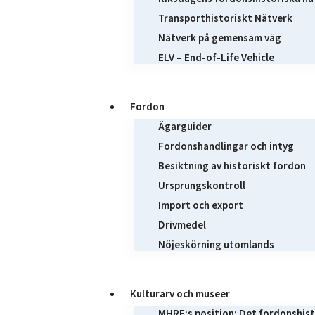
Transporthistoriskt Nätverk
Nätverk på gemensam väg
ELV – End-of-Life Vehicle
Fordon
Ägarguider
Fordonshandlingar och intyg
Besiktning av historiskt fordon
Ursprungskontroll
Import och export
Drivmedel
Nöjeskörning utomlands
Kulturarv och museer
MHRF:s position: Det fordonshist