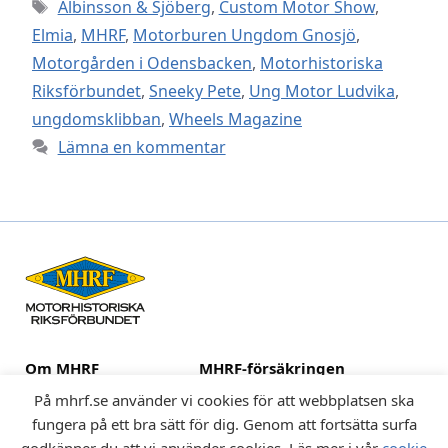
Etiketter
Albinsson & Sjöberg
,
Custom Motor Show
,
Elmia
,
MHRF
,
Motorburen Ungdom Gnosjö
,
Motorgården i Odensbacken
,
Motorhistoriska
Riksförbundet
,
Sneeky Pete
,
Ung Motor Ludvika
,
ungdomsklibban
,
Wheels Magazine
Lämna en kommentar
Om MHRF
MHRF-försäkringen
Medlemsklubbar
Huvuduppdraget
På mhrf.se använder vi cookies för att webbplatsen ska
Fordon
Kulturarv och museer
fungera på ett bra sätt för dig. Genom att fortsätta surfa