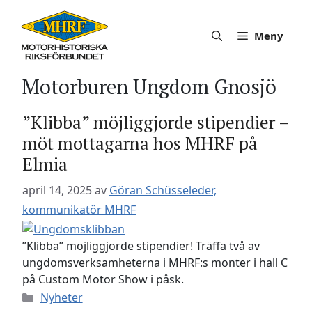
Hoppa
till
Meny
innehåll
Motorburen Ungdom Gnosjö
”Klibba” möjliggjorde stipendier –
möt mottagarna hos MHRF på
Elmia
april 14, 2025
av
Göran Schüsseleder,
kommunikatör MHRF
”Klibba” möjliggjorde stipendier! Träffa två av
ungdomsverksamheterna i MHRF:s monter i hall C
på Custom Motor Show i påsk.
Kategorier
Nyheter