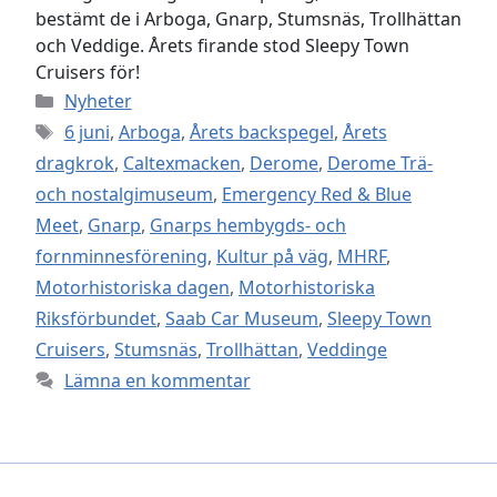
bestämt de i Arboga, Gnarp, Stumsnäs, Trollhättan
och Veddige. Årets firande stod Sleepy Town
Cruisers för!
Kategorier
Nyheter
Etiketter
6 juni
,
Arboga
,
Årets backspegel
,
Årets
dragkrok
,
Caltexmacken
,
Derome
,
Derome Trä-
och nostalgimuseum
,
Emergency Red & Blue
Meet
,
Gnarp
,
Gnarps hembygds- och
fornminnesförening
,
Kultur på väg
,
MHRF
,
Motorhistoriska dagen
,
Motorhistoriska
Riksförbundet
,
Saab Car Museum
,
Sleepy Town
Cruisers
,
Stumsnäs
,
Trollhättan
,
Veddinge
Lämna en kommentar