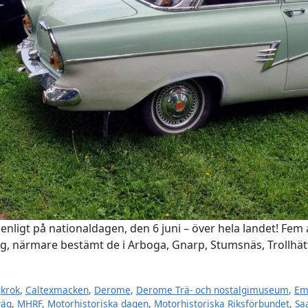
enligt på nationaldagen, den 6 juni – över hela landet! Fem
äg, närmare bestämt de i Arboga, Gnarp, Stumsnäs, Trollhät
gkrok
,
Caltexmacken
,
Derome
,
Derome Trä- och nostalgimuseum
,
Em
väg
,
MHRF
,
Motorhistoriska dagen
,
Motorhistoriska Riksförbundet
,
Sa