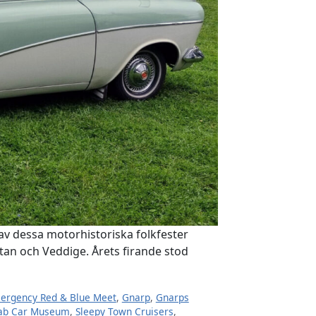
 av dessa motorhistoriska folkfester
tan och Veddige. Årets firande stod
ergency Red & Blue Meet
,
Gnarp
,
Gnarps
ab Car Museum
,
Sleepy Town Cruisers
,