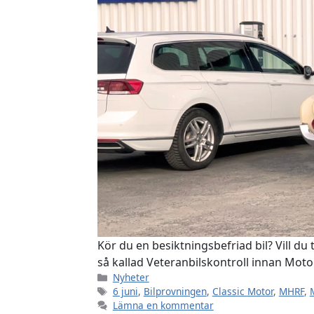
Kör du en besiktningsbefriad bil? Vill d
så kallad Veteranbilskontroll innan Moto
Kategorier
Nyheter
Etiketter
6 juni
,
Bilprovningen
,
Classic Motor
,
MHRF
,
Lämna en kommentar