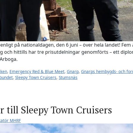
enligt på nationaldagen, den 6 juni – över hela landet! Fem
g och hittills har tre prisutdelningar genomförts – ett dipl
 Arboga.
cken
,
Emergency Red & Blue Meet
,
Gnarp
,
Gnarps hembygds- och for
rbundet
,
Sleepy Town Cruisers
,
Stumsnäs
r till Sleepy Town Cruisers
katör MHRF