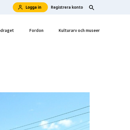
Logga in
Registrera konto
draget
Fordon
Kulturarv och museer