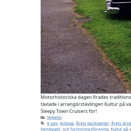
Motorhistoriska dagen firades traditions
tävlade i arrangörstävlingen Kultur på v
Sleepy Town Cruisers för!
Kategorier
Nyheter
Etiketter
6 juni
,
Arboga
,
Årets backspegel
,
Årets dra
hembygds- och fornminnesförening
,
Kultur på 