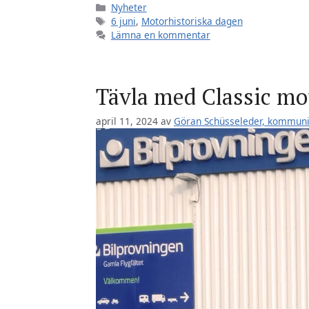
Kategorier
Nyheter
Etiketter
6 juni
,
Motorhistoriska dagen
Lämna en kommentar
Tävla med Classic mot
april 11, 2024
av
Göran Schüsseleder, kommun