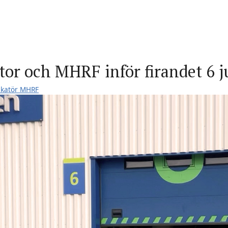
or och MHRF inför firandet 6 j
ikatör MHRF