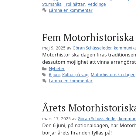
Stumsnäs
,
Trollhättan
,
Veddinge
Lämna en kommentar
Fem Motorhistoriska 
maj 9, 2025
av
Göran Schüsseleder, kommunik
Motorhistoriska dagen firas traditionsen
dessutom möjlighet att vinna arrangörst
Kategorier
Nyheter
Etiketter
6 juni
,
Kultur på väg
,
Motorhistoriska dagen
Lämna en kommentar
Årets Motorhistoriska
mars 17, 2025
av
Göran Schüsseleder, kommun
Den 6 juni, på nationaldagen, har Motorh
börjar årets firanden fyllas på!