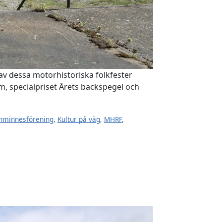
 av dessa motorhistoriska folkfester
om, specialpriset Årets backspegel och
nminnesförening
,
Kultur på väg
,
MHRF
,