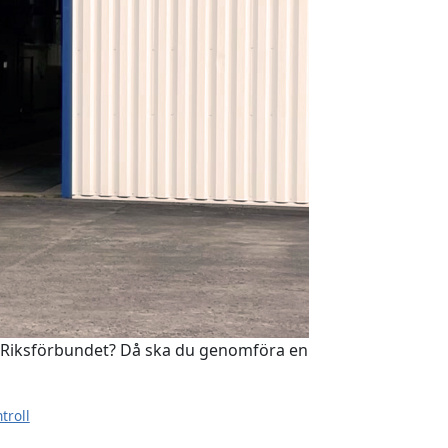
ska Riksförbundet? Då ska du genomföra en
troll