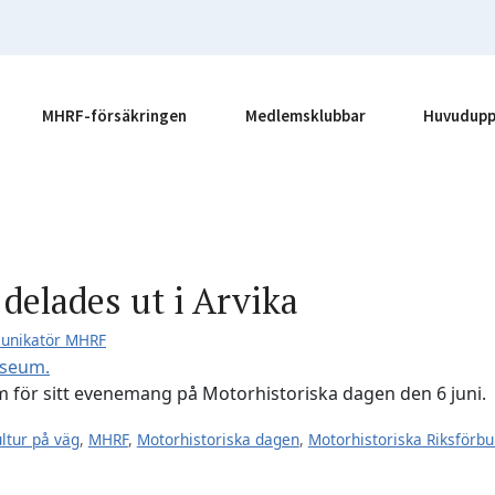
MHRF-försäkringen
Medlemsklubbar
Huvudupp
delades ut i Arvika
munikatör MHRF
 för sitt evenemang på Motorhistoriska dagen den 6 juni.
ltur på väg
,
MHRF
,
Motorhistoriska dagen
,
Motorhistoriska Riksförb