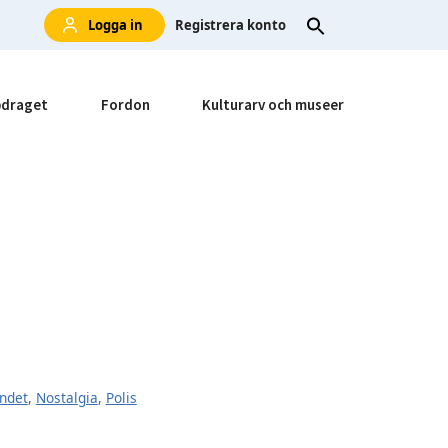
Logga in
Registrera konto
draget
Fordon
Kulturarv och museer
undet
,
Nostalgia
,
Polis