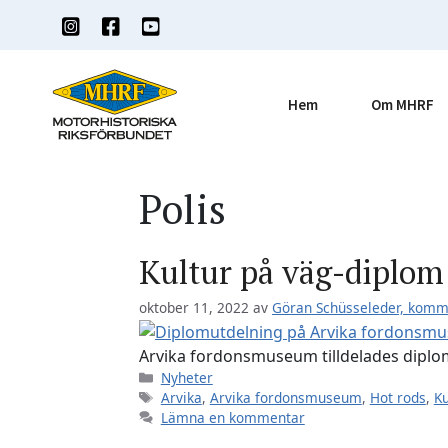
Hoppa
till
innehåll
Hem
Om MHRF
Polis
Kultur på väg-diplom 
oktober 11, 2022
av
Göran Schüsseleder, kom
Arvika fordonsmuseum tilldelades diplom
Kategorier
Nyheter
Etiketter
Arvika
,
Arvika fordonsmuseum
,
Hot rods
,
Ku
Lämna en kommentar