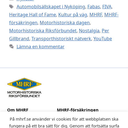
Etiketter
Automobilsällskapet i Nyköping
,
Fabas
,
FIVA
,
Heritage Hall of Fame
,
Kultur på väg
,
MHRF
,
MHRF-
försäkringen
,
Motorhistoriska dagen
,
Motorhistoriska Riksförbundet
,
Nostalgia
,
Per
Gillbrand
,
Transporthistoriskt nätverk
,
YouTube
Lämna en kommentar
Om MHRF
MHRF-försäkringen
Medlemsklubbar
Huvuduppdraget
På mhrf.se använder vi cookies för att webbplatsen ska
Fordon
Kulturarv och museer
fungera på ett bra sätt för dig. Genom att fortsätta surfa