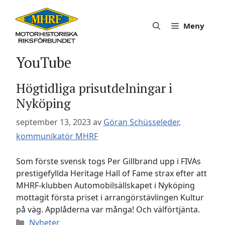
Hoppa
till
Meny
innehåll
YouTube
Högtidliga prisutdelningar i
Nyköping
september 13, 2023
av
Göran Schüsseleder,
kommunikatör MHRF
Som förste svensk togs Per Gillbrand upp i FIVAs
prestigefyllda Heritage Hall of Fame strax efter att
MHRF-klubben Automobilsällskapet i Nyköping
mottagit första priset i arrangörstävlingen Kultur
på väg. Applåderna var många! Och välförtjänta.
Kategorier
Nyheter