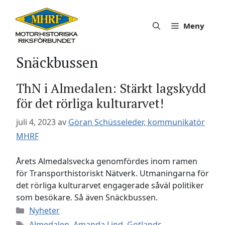
Hoppa
till
Meny
innehåll
Snäckbussen
ThN i Almedalen: Stärkt lagskydd
för det rörliga kulturarvet!
juli 4, 2023
av
Göran Schüsseleder, kommunikatör
MHRF
Årets Almedalsvecka genomfördes inom ramen
för Transporthistoriskt Nätverk. Utmaningarna för
det rörliga kulturarvet engagerade såväl politiker
som besökare. Så även Snäckbussen.
Kategorier
Nyheter
Etiketter
Almedalen
,
Amanda Lind
,
Gotlands