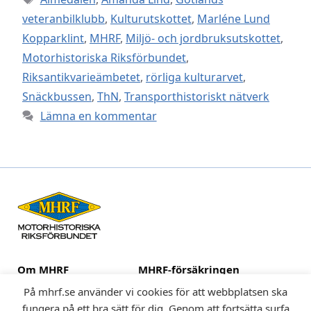
veteranbilklubb
,
Kulturutskottet
,
Marléne Lund
Kopparklint
,
MHRF
,
Miljö- och jordbruksutskottet
,
Motorhistoriska Riksförbundet
,
Riksantikvarieämbetet
,
rörliga kulturarvet
,
Snäckbussen
,
ThN
,
Transporthistoriskt nätverk
Lämna en kommentar
Om MHRF
MHRF-försäkringen
Medlemsklubbar
Huvuduppdraget
På mhrf.se använder vi cookies för att webbplatsen ska
Fordon
Kulturarv och museer
fungera på ett bra sätt för dig. Genom att fortsätta surfa