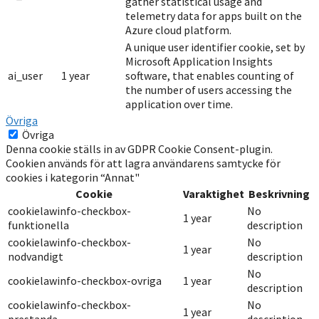
gather statistical usage and
telemetry data for apps built on the
Azure cloud platform.
A unique user identifier cookie, set by
Microsoft Application Insights
ai_user
1 year
software, that enables counting of
the number of users accessing the
application over time.
Övriga
Övriga
Denna cookie ställs in av GDPR Cookie Consent-plugin.
Cookien används för att lagra användarens samtycke för
cookies i kategorin “Annat"
Cookie
Varaktighet
Beskrivning
cookielawinfo-checkbox-
No
1 year
funktionella
description
cookielawinfo-checkbox-
No
1 year
nodvandigt
description
No
cookielawinfo-checkbox-ovriga
1 year
description
cookielawinfo-checkbox-
No
1 year