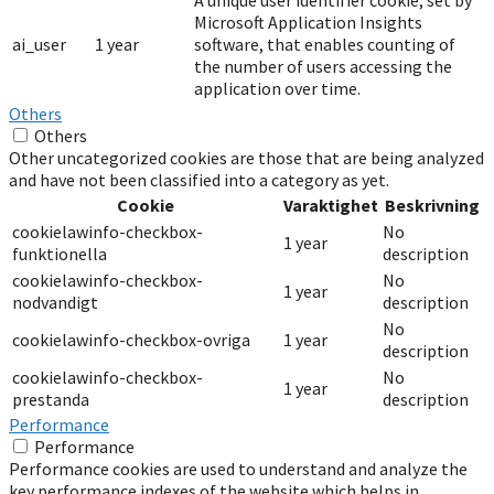
A unique user identifier cookie, set by
Microsoft Application Insights
ai_user
1 year
software, that enables counting of
the number of users accessing the
application over time.
Others
Others
Other uncategorized cookies are those that are being analyzed
and have not been classified into a category as yet.
Cookie
Varaktighet
Beskrivning
cookielawinfo-checkbox-
No
1 year
funktionella
description
cookielawinfo-checkbox-
No
1 year
nodvandigt
description
No
cookielawinfo-checkbox-ovriga
1 year
description
cookielawinfo-checkbox-
No
1 year
prestanda
description
Performance
Performance
Performance cookies are used to understand and analyze the
key performance indexes of the website which helps in