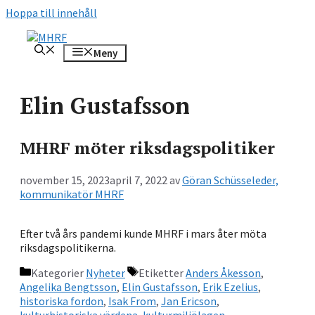
Hoppa till innehåll
Meny
Elin Gustafsson
MHRF möter riksdagspolitiker
november 15, 2023
april 7, 2022
av
Göran Schüsseleder,
kommunikatör MHRF
Efter två års pandemi kunde MHRF i mars åter möta
riksdagspolitikerna.
Kategorier
Nyheter
Etiketter
Anders Åkesson
,
Angelika Bengtsson
,
Elin Gustafsson
,
Erik Ezelius
,
historiska fordon
,
Isak From
,
Jan Ericson
,
kulturhistoriska värdena
,
kulturmiljölagen
,