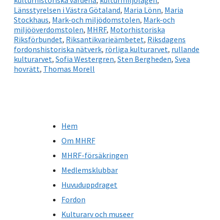
Länsstyrelsen i Västra Götaland
,
Maria Lönn
,
Maria
Stockhaus
,
Mark-och miljödomstolen
,
Mark-och
miljööverdomstolen
,
MHRF
,
Motorhistoriska
Riksförbundet
,
Riksantikvarieämbetet
,
Riksdagens
fordonshistoriska nätverk
,
rörliga kulturarvet
,
rullande
kulturarvet
,
Sofia Westergren
,
Sten Bergheden
,
Svea
hovrätt
,
Thomas Morell
Hem
Om MHRF
MHRF-försäkringen
Medlemsklubbar
Huvuduppdraget
Fordon
Kulturarv och museer