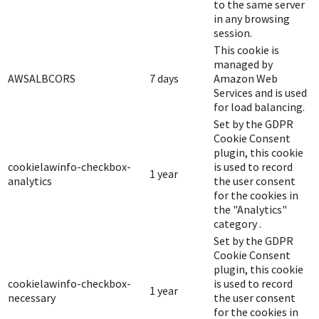
to the same server
in any browsing
session.
This cookie is
managed by
AWSALBCORS
7 days
Amazon Web
Services and is used
for load balancing.
Set by the GDPR
Cookie Consent
plugin, this cookie
cookielawinfo-checkbox-
is used to record
1 year
analytics
the user consent
for the cookies in
the "Analytics"
category .
Set by the GDPR
Cookie Consent
plugin, this cookie
cookielawinfo-checkbox-
is used to record
1 year
necessary
the user consent
for the cookies in