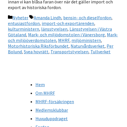
innan vi kan blåsa faran över när det gäller import och
export av historiska fordon.
Kategorier
Etiketter
Nyheter
Amanda Lindh
,
bensin- och dieselfordon
,
entusiastfordon
,
import-och exportärenden
,
kulturministern
,
länsstyrelsen
,
Länsstyrelsen i Västra
Götaland
,
Mark- och miljödomstolen i Vänersborg
,
Mark-
och miljööverdomstolen
,
MHRF
,
miljöministern
,
Motorhistoriska Riksförbundet
,
Naturvårdsverket
,
Per
Bolund
,
Svea hovrätt
,
Transportstyrelsen
,
Tullverket
Hem
Om MHRF
MHRF-försäkringen
Medlemsklubbar
Huvuduppdraget
Fordon