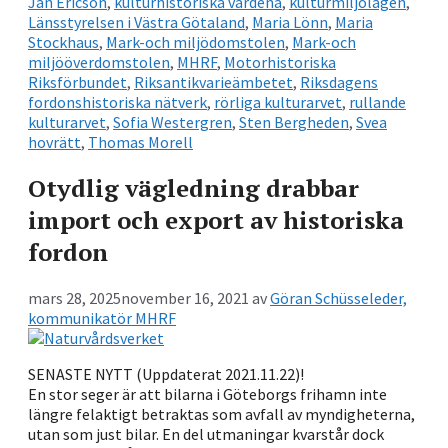
Jan Ericson
,
kulturhistoriska värdena
,
kulturmiljölagen
,
Länsstyrelsen i Västra Götaland
,
Maria Lönn
,
Maria
Stockhaus
,
Mark-och miljödomstolen
,
Mark-och
miljööverdomstolen
,
MHRF
,
Motorhistoriska
Riksförbundet
,
Riksantikvarieämbetet
,
Riksdagens
fordonshistoriska nätverk
,
rörliga kulturarvet
,
rullande
kulturarvet
,
Sofia Westergren
,
Sten Bergheden
,
Svea
hovrätt
,
Thomas Morell
Otydlig vägledning drabbar
import och export av historiska
fordon
mars 28, 2025
november 16, 2021
av
Göran Schüsseleder,
kommunikatör MHRF
SENASTE NYTT (Uppdaterat 2021.11.22)!
En stor seger är att bilarna i Göteborgs frihamn inte
längre felaktigt betraktas som avfall av myndigheterna,
utan som just bilar. En del utmaningar kvarstår dock