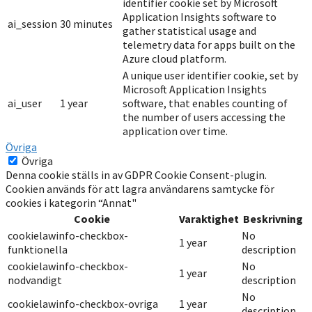
identifier cookie set by Microsoft
Application Insights software to
ai_session
30 minutes
gather statistical usage and
telemetry data for apps built on the
Azure cloud platform.
A unique user identifier cookie, set by
Microsoft Application Insights
ai_user
1 year
software, that enables counting of
the number of users accessing the
application over time.
Övriga
Övriga
Denna cookie ställs in av GDPR Cookie Consent-plugin.
Cookien används för att lagra användarens samtycke för
cookies i kategorin “Annat"
Cookie
Varaktighet
Beskrivning
cookielawinfo-checkbox-
No
1 year
funktionella
description
cookielawinfo-checkbox-
No
1 year
nodvandigt
description
No
cookielawinfo-checkbox-ovriga
1 year
description