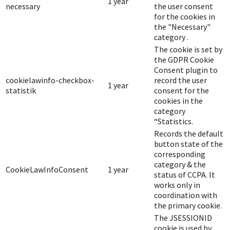
1 year
necessary
the user consent
for the cookies in
the "Necessary"
category .
The cookie is set by
the GDPR Cookie
Consent plugin to
cookielawinfo-checkbox-
record the user
1 year
statistik
consent for the
cookies in the
category
“Statistics.
Records the default
button state of the
corresponding
category & the
CookieLawInfoConsent
1 year
status of CCPA. It
works only in
coordination with
the primary cookie.
The JSESSIONID
cookie is used by