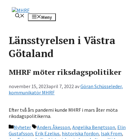
Hoppa
till
Meny
innehåll
Länsstyrelsen i Västra
Götaland
MHRF möter riksdagspolitiker
november 15, 2023
april 7, 2022
av
Göran Schüsseleder,
kommunikatör MHRF
Efter två års pandemi kunde MHRF i mars åter möta
riksdagspolitikerna.
Kategorier
Etiketter
Nyheter
Anders Åkesson
,
Angelika Bengtsson
,
Elin
Gustafsson
,
Erik Ezelius
,
historiska fordon
,
Isak From
,