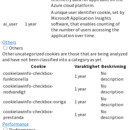
Azure cloud platform.
A unique user identifier cookie, set by
Microsoft Application Insights
ai_user
1 year
software, that enables counting of
the number of users accessing the
application over time.
Others
Others
Other uncategorized cookies are those that are being analyzed
and have not been classified into a category as yet.
Cookie
Varaktighet
Beskrivning
cookielawinfo-checkbox-
No
1 year
funktionella
description
cookielawinfo-checkbox-
No
1 year
nodvandigt
description
No
cookielawinfo-checkbox-ovriga
1 year
description
cookielawinfo-checkbox-
No
1 year
prestanda
description
Performance
Performance