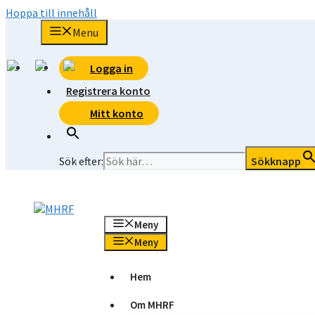
Hoppa till innehåll
Menu
Logga in
Registrera konto
Mitt konto
Sök efter:
Sökknapp
Meny
Meny
Hem
Om MHRF