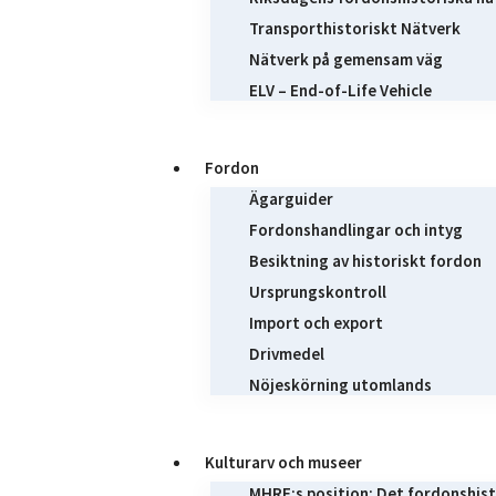
Transporthistoriskt Nätverk
Nätverk på gemensam väg
ELV – End-of-Life Vehicle
Fordon
Ägarguider
Fordonshandlingar och intyg
Besiktning av historiskt fordon
Ursprungskontroll
Import och export
Drivmedel
Nöjeskörning utomlands
Kulturarv och museer
MHRF:s position: Det fordonshist