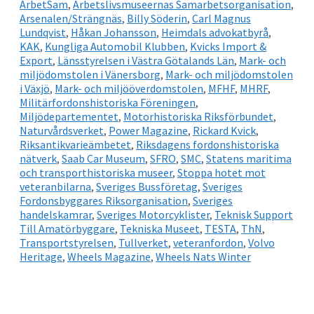
ArbetSam
,
Arbetslivsmuseernas Samarbetsorganisation
,
Arsenalen/Strängnäs
,
Billy Söderin
,
Carl Magnus
Lundqvist
,
Håkan Johansson
,
Heimdals advokatbyrå
,
KAK
,
Kungliga Automobil Klubben
,
Kvicks Import &
Export
,
Länsstyrelsen i Västra Götalands Län
,
Mark- och
miljödomstolen i Vänersborg
,
Mark- och miljödomstolen
i Växjö
,
Mark- och miljööverdomstolen
,
MFHF
,
MHRF
,
Militärfordonshistoriska Föreningen
,
Miljödepartementet
,
Motorhistoriska Riksförbundet
,
Naturvårdsverket
,
Power Magazine
,
Rickard Kvick
,
Riksantikvarieämbetet
,
Riksdagens fordonshistoriska
nätverk
,
Saab Car Museum
,
SFRO
,
SMC
,
Statens maritima
och transporthistoriska museer
,
Stoppa hotet mot
veteranbilarna
,
Sveriges Bussföretag
,
Sveriges
Fordonsbyggares Riksorganisation
,
Sveriges
handelskamrar
,
Sveriges Motorcyklister
,
Teknisk Support
Till Amatörbyggare
,
Tekniska Museet
,
TESTA
,
ThN
,
Transportstyrelsen
,
Tullverket
,
veteranfordon
,
Volvo
Heritage
,
Wheels Magazine
,
Wheels Nats Winter