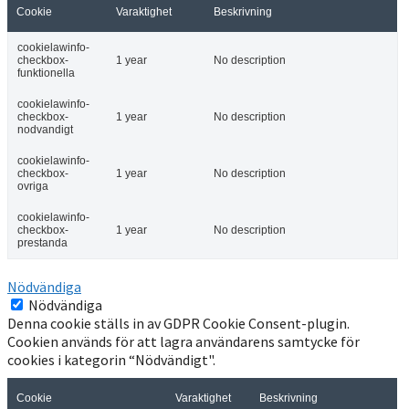
Cookie
Varaktighet
Beskrivning
cookielawinfo-
checkbox-
1 year
No description
funktionella
cookielawinfo-
checkbox-
1 year
No description
nodvandigt
cookielawinfo-
checkbox-
1 year
No description
ovriga
cookielawinfo-
checkbox-
1 year
No description
prestanda
Nödvändiga
Nödvändiga
Denna cookie ställs in av GDPR Cookie Consent-plugin.
Cookien används för att lagra användarens samtycke för
cookies i kategorin “Nödvändigt".
Cookie
Varaktighet
Beskrivning