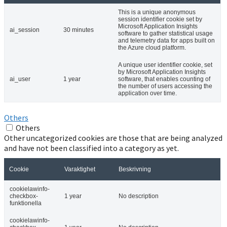
This is a unique anonymous
session identifier cookie set by
Microsoft Application Insights
ai_session
30 minutes
software to gather statistical usage
and telemetry data for apps built on
the Azure cloud platform.
A unique user identifier cookie, set
by Microsoft Application Insights
ai_user
1 year
software, that enables counting of
the number of users accessing the
application over time.
Others
Others
Other uncategorized cookies are those that are being analyzed
and have not been classified into a category as yet.
Cookie
Varaktighet
Beskrivning
cookielawinfo-
checkbox-
1 year
No description
funktionella
cookielawinfo-