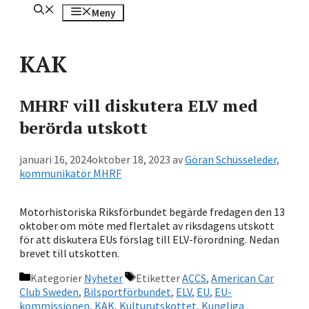
Meny
KAK
MHRF vill diskutera ELV med
berörda utskott
januari 16, 2024
oktober 18, 2023
av
Göran Schüsseleder,
kommunikatör MHRF
Motorhistoriska Riksförbundet begärde fredagen den 13
oktober om möte med flertalet av riksdagens utskott
för att diskutera EUs förslag till ELV-förordning. Nedan
brevet till utskotten.
Kategorier
Nyheter
Etiketter
ACCS
,
American Car
Club Sweden
,
Bilsportförbundet
,
ELV
,
EU
,
EU-
kommissionen
,
KAK
,
Kulturutskottet
,
Kungliga