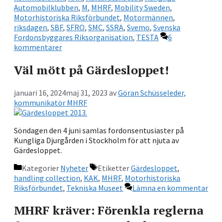
Automobilklubben
,
M
,
MHRF
,
Mobility Sweden
,
Motorhistoriska Riksförbundet
,
Motormännen
,
riksdagen
,
SBF
,
SFRO
,
SMC
,
SSRA
,
Svemo
,
Svenska
Fordonsbyggares Riksorganisation
,
TESTA
6
kommentarer
Väl mött på Gärdesloppet!
januari 16, 2024
maj 31, 2023
av
Göran Schüsseleder,
kommunikatör MHRF
Söndagen den 4 juni samlas fordonsentusiaster på
Kungliga Djurgården i Stockholm för att njuta av
Gärdesloppet.
Kategorier
Nyheter
Etiketter
Gärdesloppet
,
handling collection
,
KAK
,
MHRF
,
Motorhistoriska
Riksförbundet
,
Tekniska Museet
Lämna en kommentar
MHRF kräver: Förenkla reglerna