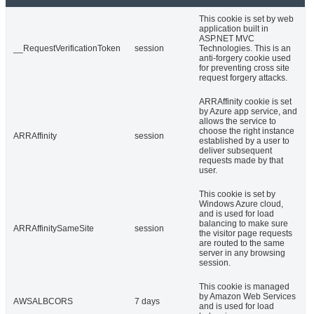
This cookie is set by web
application built in
ASP.NET MVC
__RequestVerificationToken
session
Technologies. This is an
anti-forgery cookie used
for preventing cross site
request forgery attacks.
ARRAffinity cookie is set
by Azure app service, and
allows the service to
choose the right instance
ARRAffinity
session
established by a user to
deliver subsequent
requests made by that
user.
This cookie is set by
Windows Azure cloud,
and is used for load
balancing to make sure
ARRAffinitySameSite
session
the visitor page requests
are routed to the same
server in any browsing
session.
This cookie is managed
by Amazon Web Services
AWSALBCORS
7 days
and is used for load