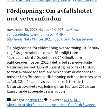
Fördjupning: Om avfallshotet
mot veteranfordon
november 15, 2023
oktober 14, 2021
av
Göran
Schüsseleder, kommunikatör MHRF
Till vägledning för tillämpning av förordning 1013/2006
tog EUs generaldirektoratet för miljö fram
”Correspondents’ Guideline no9”, CGno9, som
publicerades hösten 2011. I det arbetet medverkade
Naturvårdsverket. CGno9 undantog historiska fordon,
fordon av värde för samlare och de som är avsedda för
museer från förordning tillämpning och ska inte ses som
avfall. CGno9 har delvis översatts och förts in i
Naturvårdsverkets vägledning från februari 2012 utan
klargörande avseende dessa fordon.
Kategorier
Nyheter
Etiketter
ACCS
,
ÅHS
,
Åkerihistoriska Sällskapet
,
American Car Club Sweden
,