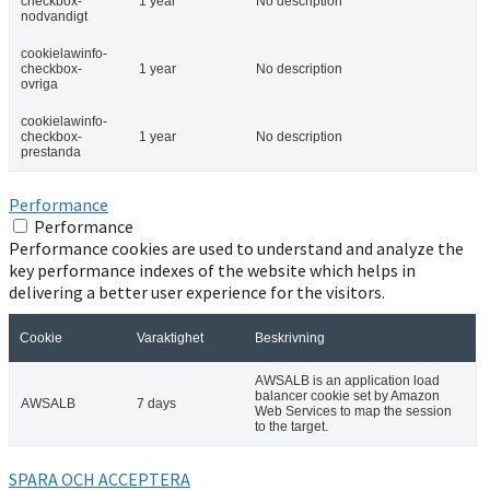
checkbox-
1 year
No description
nodvandigt
cookielawinfo-
checkbox-
1 year
No description
ovriga
cookielawinfo-
checkbox-
1 year
No description
prestanda
Performance
Performance
Performance cookies are used to understand and analyze the
key performance indexes of the website which helps in
delivering a better user experience for the visitors.
Cookie
Varaktighet
Beskrivning
AWSALB is an application load
balancer cookie set by Amazon
AWSALB
7 days
Web Services to map the session
to the target.
SPARA OCH ACCEPTERA