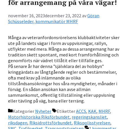
för arrangemang på våra vägar!
november 16, 2023
december 23, 2022
av
Göran
Schüsseleder, kommunikatör MHRF
Många av veteranfordonsrörelsens klubbaktiviteter sker
ute på landets vägar i form av uppvisningar, rallyn,
utflykter med mera. Många av dessa arrangemang har av
tradition skett spontant, med kort framförhållning och
genomförts när vädret tillåtit eller tillfälle ges.
På senare år har denna ”självklara del av hobbyn”
kringgärdats av långtgående regler och bestämmelser,
ofta med krav på inlämnande av olika
tillståndsansökningar hos våra myndigheter, månader i
förväg. En sådan ansökan kan avse allmän
sammankomst, offentlig tillställning eller uppvisning
eller tävling på väg, bana eller terräng.
Kategorier
Nyheter
Etiketter
ACCS
,
KAK
,
MHRF
,
Motorhistoriska Riksförbundet
,
regeringskansliet
,
riksdagen
,
Riksidrottsförbundet
,
Rikspolisstyrelsen
,
SMC
,
Trafikverket
,
Transportstyrelsen
1 kommentar