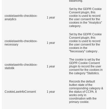
balancing.
Set by the GDPR Cookie
Consent plugin, this
cookielawinfo-checkbox-
cookie is used to record
1 year
analytics
the user consent for the
cookies in the "Analytics"
category .
Set by the GDPR Cookie
Consent plugin, this
cookielawinfo-checkbox-
cookie is used to record
1 year
necessary
the user consent for the
cookies in the
"Necessary" category .
The cookie is set by the
GDPR Cookie Consent
cookielawinfo-checkbox-
1 year
plugin to record the user
statistik
consent for the cookies in
the category “Statistics.
Records the default
button state of the
corresponding category &
CookieLawInfoConsent
1 year
the status of CCPA. It
works only in
coordination with the
primary cookie.