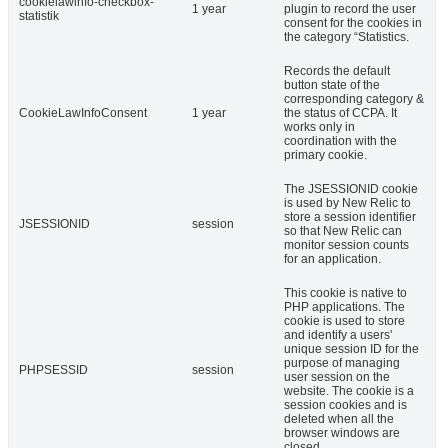
cookielawinfo-checkbox-
1 year
plugin to record the user
statistik
consent for the cookies in
the category “Statistics.
Records the default
button state of the
corresponding category &
CookieLawInfoConsent
1 year
the status of CCPA. It
works only in
coordination with the
primary cookie.
The JSESSIONID cookie
is used by New Relic to
store a session identifier
JSESSIONID
session
so that New Relic can
monitor session counts
for an application.
This cookie is native to
PHP applications. The
cookie is used to store
and identify a users'
unique session ID for the
purpose of managing
PHPSESSID
session
user session on the
website. The cookie is a
session cookies and is
deleted when all the
browser windows are
closed.